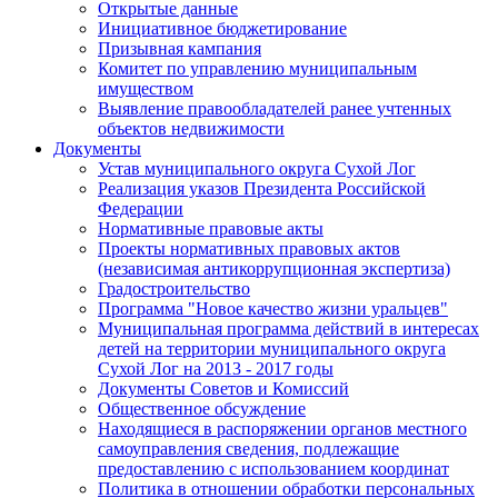
Открытые данные
Инициативное бюджетирование
Призывная кампания
Комитет по управлению муниципальным
имуществом
Выявление правообладателей ранее учтенных
объектов недвижимости
Документы
Устав муниципального округа Сухой Лог
Реализация указов Президента Российской
Федерации
Нормативные правовые акты
Проекты нормативных правовых актов
(независимая антикоррупционная экспертиза)
Градостроительство
Программа "Новое качество жизни уральцев"
Муниципальная программа действий в интересах
детей на территории муниципального округа
Сухой Лог на 2013 - 2017 годы
Документы Советов и Комиссий
Общественное обсуждение
Находящиеся в распоряжении органов местного
самоуправления сведения, подлежащие
предоставлению с использованием координат
Политика в отношении обработки персональных