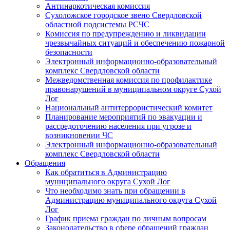
Антинаркотическая комиссия
Сухоложское городское звено Свердловской
областной подсистемы РСЧС
Комиссия по предупреждению и ликвидации
чрезвычайных ситуаций и обеспечению пожарной
безопасности
Электронный информационно-образовательный
комплекс Cвердловской области
Межведомственная комиссия по профилактике
правонарушений в муниципальном округе Сухой
Лог
Национальный антитеррористический комитет
Планирование мероприятий по эвакуации и
рассредоточению населения при угрозе и
возникновении ЧС
Электронный информационно-образовательный
комплекс Свердловской области
Обращения
Как обратиться в Администрацию
муниципального округа Сухой Лог
Что необходимо знать при обращении в
Администрацию муниципального округа Сухой
Лог
График приема граждан по личным вопросам
Законодательство в сфере обращений граждан