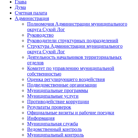
Глава
Дума
Счетная палата
Администрация
Полномочия Администрации муниципального
округа Сухой Лог
Руководство
Руководители структурных подразделений
Структура Администрации муниципального
округа Сухой Лог
Деятельность начальников территориальных
отделов
Комитет по управлению муниципальной
собственностью
Оценка регулирующего воздействия
Подведомственные организации
Муниципальные программы
Муниципальные услуги
Противодействие коррупции
Результаты проверок
Официальные визиты и рабочие поездки
Информация
Муниципальная служба
Ведомственный контроль
Муниципальный контроль