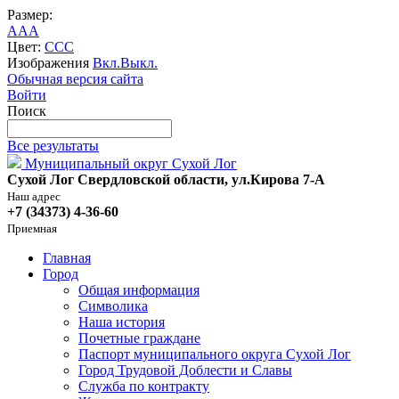
Размер:
A
A
A
Цвет:
C
C
C
Изображения
Вкл.
Выкл.
Обычная версия сайта
Войти
Поиск
Все результаты
Муниципальный округ Сухой Лог
Сухой Лог Свердловской области, ул.Кирова 7-А
Наш адрес
+7 (34373) 4-36-60
Приемная
Главная
Город
Общая информация
Символика
Наша история
Почетные граждане
Паспорт муниципального округа Сухой Лог
Город Трудовой Доблести и Славы
Служба по контракту