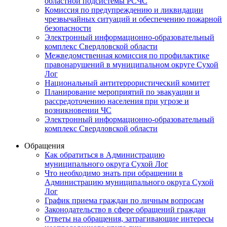
областной подсистемы РСЧС
Комиссия по предупреждению и ликвидации
чрезвычайных ситуаций и обеспечению пожарной
безопасности
Электронный информационно-образовательный
комплекс Cвердловской области
Межведомственная комиссия по профилактике
правонарушений в муниципальном округе Сухой
Лог
Национальный антитеррористический комитет
Планирование мероприятий по эвакуации и
рассредоточению населения при угрозе и
возникновении ЧС
Электронный информационно-образовательный
комплекс Свердловской области
Обращения
Как обратиться в Администрацию
муниципального округа Сухой Лог
Что необходимо знать при обращении в
Администрацию муниципального округа Сухой
Лог
График приема граждан по личным вопросам
Законодательство в сфере обращений граждан
Ответы на обращения, затрагивающие интересы