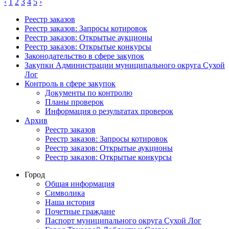
‹
1
2
3
4
5
›
Реестр заказов
Реестр заказов: Запросы котировок
Реестр заказов: Открытые аукционы
Реестр заказов: Открытые конкурсы
Законодательство в сфере закупок
Закупки Администрации муниципального округа Сухой
Лог
Контроль в сфере закупок
Документы по контролю
Планы проверок
Информация о результатах проверок
Архив
Реестр заказов
Реестр заказов: Запросы котировок
Реестр заказов: Открытые аукционы
Реестр заказов: Открытые конкурсы
Город
Общая информация
Символика
Наша история
Почетные граждане
Паспорт муниципального округа Сухой Лог