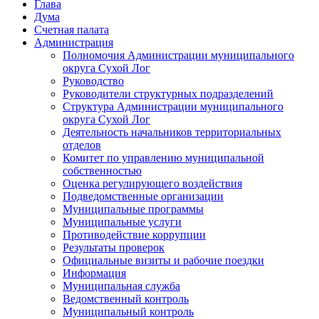
Глава
Дума
Счетная палата
Администрация
Полномочия Администрации муниципального
округа Сухой Лог
Руководство
Руководители структурных подразделений
Структура Администрации муниципального
округа Сухой Лог
Деятельность начальников территориальных
отделов
Комитет по управлению муниципальной
собственностью
Оценка регулирующего воздействия
Подведомственные организации
Муниципальные программы
Муниципальные услуги
Противодействие коррупции
Результаты проверок
Официальные визиты и рабочие поездки
Информация
Муниципальная служба
Ведомственный контроль
Муниципальный контроль