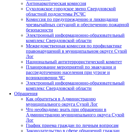
Антинаркотическая комиссия
Сухоложское городское звено Свердловской
областной подсистемы РСЧС
Комиссия по предупреждению и ликвидации
чрезвычайных ситуаций и обеспечению пожарной
безопасности
Электронный информационно-образовательный
комплекс Cвердловской области
Межведомственная комиссия по профилактике
правонарушений в муниципальном округе Сухой
Лог
Национальный антитеррористический комитет
Планирование мероприятий по эвакуации и
рассредоточению населения при угрозе и
возникновении ЧС
Электронный информационно-образовательный
комплекс Свердловской области
Обращения
Как обратиться в Администрацию
муниципального округа Сухой Лог
Что необходимо знать при обращении в
Администрацию муниципального округа Сухой
Лог
График приема граждан по личным вопросам
Законодательство в сфере обращений граждан