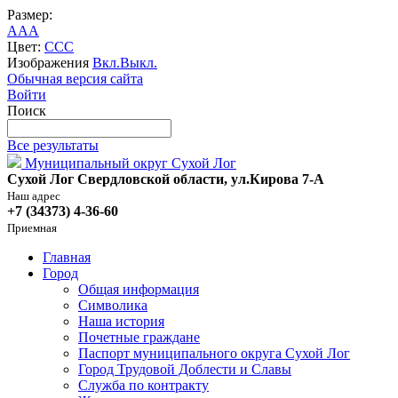
Размер:
A
A
A
Цвет:
C
C
C
Изображения
Вкл.
Выкл.
Обычная версия сайта
Войти
Поиск
Все результаты
Муниципальный округ Сухой Лог
Сухой Лог Свердловской области, ул.Кирова 7-А
Наш адрес
+7 (34373) 4-36-60
Приемная
Главная
Город
Общая информация
Символика
Наша история
Почетные граждане
Паспорт муниципального округа Сухой Лог
Город Трудовой Доблести и Славы
Служба по контракту