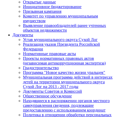
Открытые данные
Инициативное бюджетирование
Призывная кампания
Комитет по управлению муниципальным
имуществом
Выявление правообладателей ранее учтенных
объектов недвижимости
Документы
Устав муниципального округа Сухой Лог
Реализация указов Президента Российской
Федерации
Нормативные правовые акты
Проекты нормативных правовых актов
(независимая антикоррупционная экспертиза)
Градостроительство
Программа "Новое качество жизни уральцев"
Муниципальная программа действий в интересах
детей на территории муниципального округа
Сухой Лог на 2013 - 2017 годы
Документы Советов и Комиссий
Общественное обсуждение
Находящиеся в распоряжении органов местного
самоуправления сведения, подлежащие
предоставлению с использованием координат
Политика в отношении обработки персональных