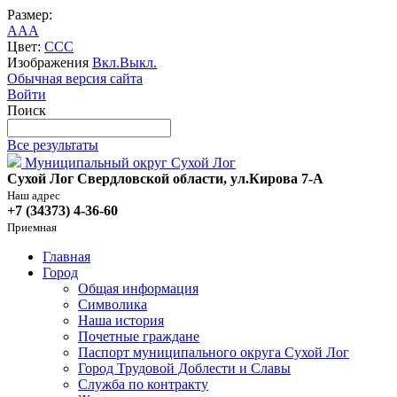
Размер:
A
A
A
Цвет:
C
C
C
Изображения
Вкл.
Выкл.
Обычная версия сайта
Войти
Поиск
Все результаты
Муниципальный округ Сухой Лог
Сухой Лог Свердловской области, ул.Кирова 7-А
Наш адрес
+7 (34373) 4-36-60
Приемная
Главная
Город
Общая информация
Символика
Наша история
Почетные граждане
Паспорт муниципального округа Сухой Лог
Город Трудовой Доблести и Славы
Служба по контракту