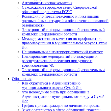
Антинаркотическая комиссия
Сухоложское городское звено Свердловской
областной подсистемы РСЧС
Комиссия по предупреждению и ликвидации
чрезвычайных ситуаций и обеспечению пожарной
безопасности
Электронный информационно-образовательный
комплекс Cвердловской области
Межведомственная комиссия по профилактике
правонарушений в муниципальном округе Сухой
Лог
Национальный антитеррористический комитет
Планирование мероприятий по эвакуации и
рассредоточению населения при угрозе и
возникновении ЧС
Электронный информационно-образовательный
комплекс Свердловской области
Обращения
Как обратиться в Администрацию
муниципального округа Сухой Лог
Что необходимо знать при обращении в
Администрацию муниципального округа Сухой
Лог
График приема граждан по личным вопросам
Законодательство в сфере обращений граждан