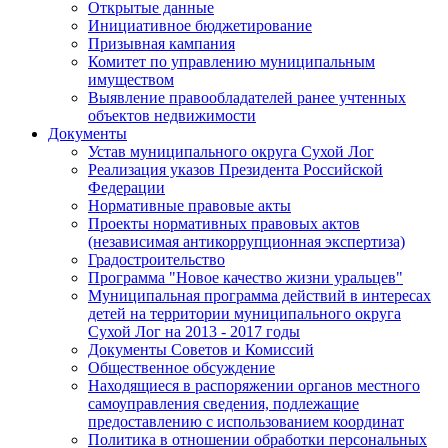
Открытые данные
Инициативное бюджетирование
Призывная кампания
Комитет по управлению муниципальным
имуществом
Выявление правообладателей ранее учтенных
объектов недвижимости
Документы
Устав муниципального округа Сухой Лог
Реализация указов Президента Российской
Федерации
Нормативные правовые акты
Проекты нормативных правовых актов
(независимая антикоррупционная экспертиза)
Градостроительство
Программа "Новое качество жизни уральцев"
Муниципальная программа действий в интересах
детей на территории муниципального округа
Сухой Лог на 2013 - 2017 годы
Документы Советов и Комиссий
Общественное обсуждение
Находящиеся в распоряжении органов местного
самоуправления сведения, подлежащие
предоставлению с использованием координат
Политика в отношении обработки персональных