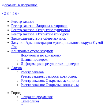
Добавить в избранное
‹
2
3
4
5
6
›
Реестр заказов
Реестр заказов: Запросы котировок
Реестр заказов: Открытые аукционы
Реестр заказов: Открытые конкурсы
Законодательство в сфере закупок
Закупки Администрации муниципального округа Сухой
Лог
Контроль в сфере закупок
Документы по контролю
Планы проверок
Информация о результатах проверок
Архив
Реестр заказов
Реестр заказов: Запросы котировок
Реестр заказов: Открытые аукционы
Реестр заказов: Открытые конкурсы
Город
Общая информация
Символика