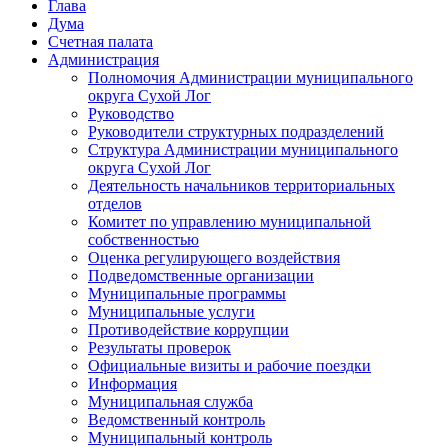
Глава
Дума
Счетная палата
Администрация
Полномочия Администрации муниципального
округа Сухой Лог
Руководство
Руководители структурных подразделений
Структура Администрации муниципального
округа Сухой Лог
Деятельность начальников территориальных
отделов
Комитет по управлению муниципальной
собственностью
Оценка регулирующего воздействия
Подведомственные организации
Муниципальные программы
Муниципальные услуги
Противодействие коррупции
Результаты проверок
Официальные визиты и рабочие поездки
Информация
Муниципальная служба
Ведомственный контроль
Муниципальный контроль