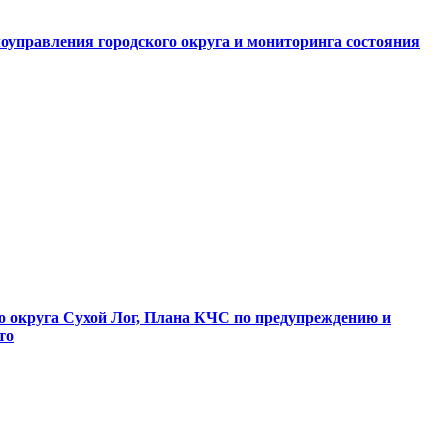
оуправления городского округа и мониторинга состояния
о округа Сухой Лог, Плана КЧС по предупреждению и
то