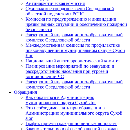
Антинаркотическая комиссия
Сухоложское городское звено Свердловской
областной подсистемы РСЧС
Комиссия по предупреждению и ликвидации
чрезвычайных ситуаций и обеспечению пожарной
безопасности
Электронный информационно-образовательный
комплекс Cвердловской области
Межведомственная комиссия по профилактике
правонарушений в муниципальном округе Сухой
Лог
Национальный антитеррористический комитет
Планирование мероприятий по эвакуации и
рассредоточению населения при угрозе и
возникновении ЧС
Электронный информационно-образовательный
комплекс Свердловской области
Обращения
Как обратиться в Администрацию
муниципального округа Сухой Лог
Что необходимо знать при обращении в
Администрацию муниципального округа Сухой
Лог
График приема граждан по личным вопросам
Законодательство в сфере обращений граждан