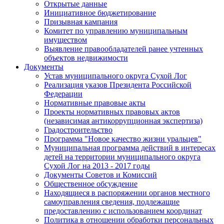
Открытые данные
Инициативное бюджетирование
Призывная кампания
Комитет по управлению муниципальным
имуществом
Выявление правообладателей ранее учтенных
объектов недвижимости
Документы
Устав муниципального округа Сухой Лог
Реализация указов Президента Российской
Федерации
Нормативные правовые акты
Проекты нормативных правовых актов
(независимая антикоррупционная экспертиза)
Градостроительство
Программа "Новое качество жизни уральцев"
Муниципальная программа действий в интересах
детей на территории муниципального округа
Сухой Лог на 2013 - 2017 годы
Документы Советов и Комиссий
Общественное обсуждение
Находящиеся в распоряжении органов местного
самоуправления сведения, подлежащие
предоставлению с использованием координат
Политика в отношении обработки персональных