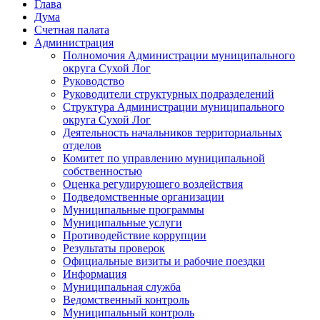
Глава
Дума
Счетная палата
Администрация
Полномочия Администрации муниципального
округа Сухой Лог
Руководство
Руководители структурных подразделений
Структура Администрации муниципального
округа Сухой Лог
Деятельность начальников территориальных
отделов
Комитет по управлению муниципальной
собственностью
Оценка регулирующего воздействия
Подведомственные организации
Муниципальные программы
Муниципальные услуги
Противодействие коррупции
Результаты проверок
Официальные визиты и рабочие поездки
Информация
Муниципальная служба
Ведомственный контроль
Муниципальный контроль