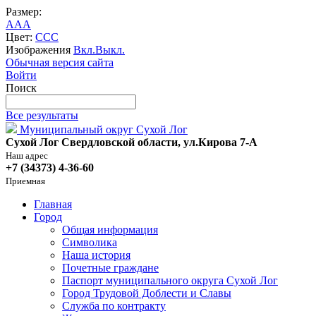
Размер:
A
A
A
Цвет:
C
C
C
Изображения
Вкл.
Выкл.
Обычная версия сайта
Войти
Поиск
Все результаты
Муниципальный округ Сухой Лог
Сухой Лог Свердловской области, ул.Кирова 7-А
Наш адрес
+7 (34373) 4-36-60
Приемная
Главная
Город
Общая информация
Символика
Наша история
Почетные граждане
Паспорт муниципального округа Сухой Лог
Город Трудовой Доблести и Славы
Служба по контракту