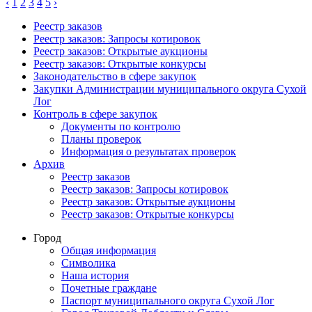
‹
1
2
3
4
5
›
Реестр заказов
Реестр заказов: Запросы котировок
Реестр заказов: Открытые аукционы
Реестр заказов: Открытые конкурсы
Законодательство в сфере закупок
Закупки Администрации муниципального округа Сухой
Лог
Контроль в сфере закупок
Документы по контролю
Планы проверок
Информация о результатах проверок
Архив
Реестр заказов
Реестр заказов: Запросы котировок
Реестр заказов: Открытые аукционы
Реестр заказов: Открытые конкурсы
Город
Общая информация
Символика
Наша история
Почетные граждане
Паспорт муниципального округа Сухой Лог