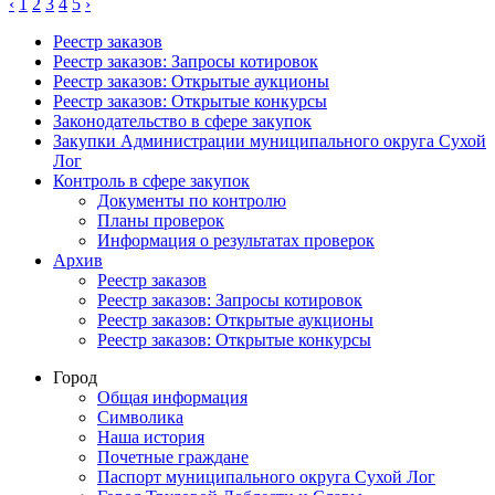
‹
1
2
3
4
5
›
Реестр заказов
Реестр заказов: Запросы котировок
Реестр заказов: Открытые аукционы
Реестр заказов: Открытые конкурсы
Законодательство в сфере закупок
Закупки Администрации муниципального округа Сухой
Лог
Контроль в сфере закупок
Документы по контролю
Планы проверок
Информация о результатах проверок
Архив
Реестр заказов
Реестр заказов: Запросы котировок
Реестр заказов: Открытые аукционы
Реестр заказов: Открытые конкурсы
Город
Общая информация
Символика
Наша история
Почетные граждане
Паспорт муниципального округа Сухой Лог