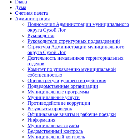
Глава
Дума
Счетная палата
Администрация
Полномочия Администрации муниципального
округа Сухой Лог
Руководство
Руководители структурных подразделений
Структура Администрации муниципального
округа Сухой Лог
Деятельность начальников территориальных
отделов
Комитет по управлению муниципальной
собственностью
Оценка регулирующего воздействия
Подведомственные организации
Муниципальные программы
Муниципальные услуги
Противодействие коррупции
Результаты проверок
Официальные визиты и рабочие поездки
Информация
Муниципальная служба
Ведомственный контроль
Муниципальный контроль