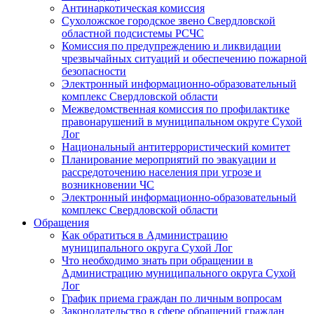
Антинаркотическая комиссия
Сухоложское городское звено Свердловской
областной подсистемы РСЧС
Комиссия по предупреждению и ликвидации
чрезвычайных ситуаций и обеспечению пожарной
безопасности
Электронный информационно-образовательный
комплекс Cвердловской области
Межведомственная комиссия по профилактике
правонарушений в муниципальном округе Сухой
Лог
Национальный антитеррористический комитет
Планирование мероприятий по эвакуации и
рассредоточению населения при угрозе и
возникновении ЧС
Электронный информационно-образовательный
комплекс Свердловской области
Обращения
Как обратиться в Администрацию
муниципального округа Сухой Лог
Что необходимо знать при обращении в
Администрацию муниципального округа Сухой
Лог
График приема граждан по личным вопросам
Законодательство в сфере обращений граждан