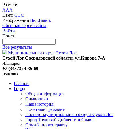
Размер:
A
A
A
Цвет:
C
C
C
Изображения
Вкл.
Выкл.
Обычная версия сайта
Войти
Поиск
Все результаты
Муниципальный округ Сухой Лог
Сухой Лог Свердловской области, ул.Кирова 7-А
Наш адрес
+7 (34373) 4-36-60
Приемная
Главная
Город
Общая информация
Символика
Наша история
Почетные граждане
Паспорт муниципального округа Сухой Лог
Город Трудовой Доблести и Славы
Служба по контракту