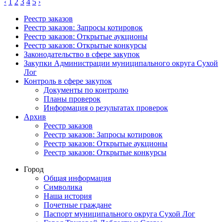
‹
1
2
3
4
5
›
Реестр заказов
Реестр заказов: Запросы котировок
Реестр заказов: Открытые аукционы
Реестр заказов: Открытые конкурсы
Законодательство в сфере закупок
Закупки Администрации муниципального округа Сухой
Лог
Контроль в сфере закупок
Документы по контролю
Планы проверок
Информация о результатах проверок
Архив
Реестр заказов
Реестр заказов: Запросы котировок
Реестр заказов: Открытые аукционы
Реестр заказов: Открытые конкурсы
Город
Общая информация
Символика
Наша история
Почетные граждане
Паспорт муниципального округа Сухой Лог