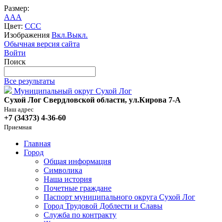
Размер:
A
A
A
Цвет:
C
C
C
Изображения
Вкл.
Выкл.
Обычная версия сайта
Войти
Поиск
Все результаты
Муниципальный округ Сухой Лог
Сухой Лог Свердловской области, ул.Кирова 7-А
Наш адрес
+7 (34373) 4-36-60
Приемная
Главная
Город
Общая информация
Символика
Наша история
Почетные граждане
Паспорт муниципального округа Сухой Лог
Город Трудовой Доблести и Славы
Служба по контракту