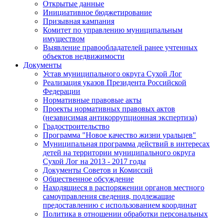
Открытые данные
Инициативное бюджетирование
Призывная кампания
Комитет по управлению муниципальным
имуществом
Выявление правообладателей ранее учтенных
объектов недвижимости
Документы
Устав муниципального округа Сухой Лог
Реализация указов Президента Российской
Федерации
Нормативные правовые акты
Проекты нормативных правовых актов
(независимая антикоррупционная экспертиза)
Градостроительство
Программа "Новое качество жизни уральцев"
Муниципальная программа действий в интересах
детей на территории муниципального округа
Сухой Лог на 2013 - 2017 годы
Документы Советов и Комиссий
Общественное обсуждение
Находящиеся в распоряжении органов местного
самоуправления сведения, подлежащие
предоставлению с использованием координат
Политика в отношении обработки персональных