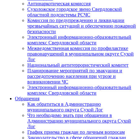
Антинаркотическая комиссия
Сухоложское городское звено Свердловской
областной подсистемы РСЧС
Комиссия по предупреждению и ликвидации
чрезвычайных ситуаций и обеспечению пожарной
безопасности
Электронный информационно-образовательный
комплекс Cвердловской области
Межведомственная комиссия по профилактике
правонарушений в муниципальном округе Сухой
Лог
Национальный антитеррористический комитет
Планирование мероприятий по эвакуации и
рассредоточению населения при угрозе и
возникновении ЧС
Электронный информационно-образовательный
комплекс Свердловской области
Обращения
Как обратиться в Администрацию
муниципального округа Сухой Лог
Что необходимо знать при обращении в
Администрацию муниципального округа Сухой
Лог
График приема граждан по личным вопросам
Законодательство в сфере обращений граждан