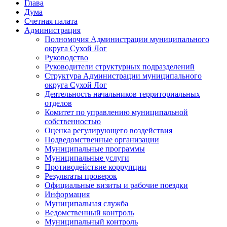
Глава
Дума
Счетная палата
Администрация
Полномочия Администрации муниципального
округа Сухой Лог
Руководство
Руководители структурных подразделений
Структура Администрации муниципального
округа Сухой Лог
Деятельность начальников территориальных
отделов
Комитет по управлению муниципальной
собственностью
Оценка регулирующего воздействия
Подведомственные организации
Муниципальные программы
Муниципальные услуги
Противодействие коррупции
Результаты проверок
Официальные визиты и рабочие поездки
Информация
Муниципальная служба
Ведомственный контроль
Муниципальный контроль