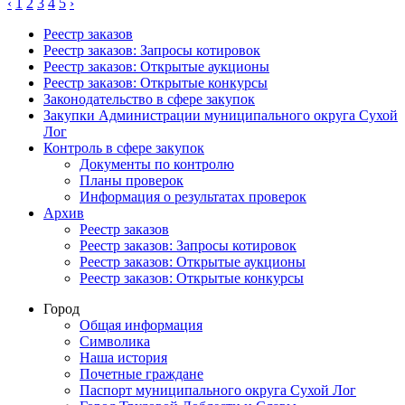
‹
1
2
3
4
5
›
Реестр заказов
Реестр заказов: Запросы котировок
Реестр заказов: Открытые аукционы
Реестр заказов: Открытые конкурсы
Законодательство в сфере закупок
Закупки Администрации муниципального округа Сухой
Лог
Контроль в сфере закупок
Документы по контролю
Планы проверок
Информация о результатах проверок
Архив
Реестр заказов
Реестр заказов: Запросы котировок
Реестр заказов: Открытые аукционы
Реестр заказов: Открытые конкурсы
Город
Общая информация
Символика
Наша история
Почетные граждане
Паспорт муниципального округа Сухой Лог