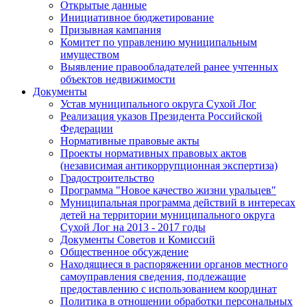
Открытые данные
Инициативное бюджетирование
Призывная кампания
Комитет по управлению муниципальным
имуществом
Выявление правообладателей ранее учтенных
объектов недвижимости
Документы
Устав муниципального округа Сухой Лог
Реализация указов Президента Российской
Федерации
Нормативные правовые акты
Проекты нормативных правовых актов
(независимая антикоррупционная экспертиза)
Градостроительство
Программа "Новое качество жизни уральцев"
Муниципальная программа действий в интересах
детей на территории муниципального округа
Сухой Лог на 2013 - 2017 годы
Документы Советов и Комиссий
Общественное обсуждение
Находящиеся в распоряжении органов местного
самоуправления сведения, подлежащие
предоставлению с использованием координат
Политика в отношении обработки персональных