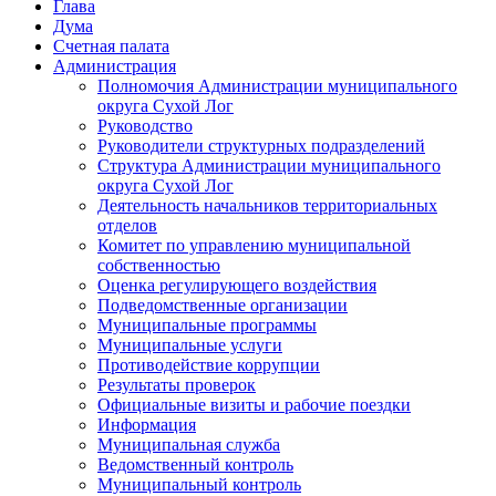
Глава
Дума
Счетная палата
Администрация
Полномочия Администрации муниципального
округа Сухой Лог
Руководство
Руководители структурных подразделений
Структура Администрации муниципального
округа Сухой Лог
Деятельность начальников территориальных
отделов
Комитет по управлению муниципальной
собственностью
Оценка регулирующего воздействия
Подведомственные организации
Муниципальные программы
Муниципальные услуги
Противодействие коррупции
Результаты проверок
Официальные визиты и рабочие поездки
Информация
Муниципальная служба
Ведомственный контроль
Муниципальный контроль