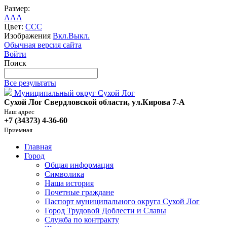
Размер:
A
A
A
Цвет:
C
C
C
Изображения
Вкл.
Выкл.
Обычная версия сайта
Войти
Поиск
Все результаты
Муниципальный округ Сухой Лог
Сухой Лог Свердловской области, ул.Кирова 7-А
Наш адрес
+7 (34373) 4-36-60
Приемная
Главная
Город
Общая информация
Символика
Наша история
Почетные граждане
Паспорт муниципального округа Сухой Лог
Город Трудовой Доблести и Славы
Служба по контракту