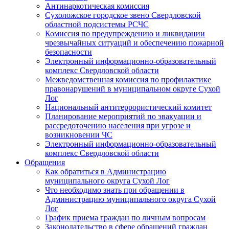
Антинаркотическая комиссия
Сухоложское городское звено Свердловской
областной подсистемы РСЧС
Комиссия по предупреждению и ликвидации
чрезвычайных ситуаций и обеспечению пожарной
безопасности
Электронный информационно-образовательный
комплекс Cвердловской области
Межведомственная комиссия по профилактике
правонарушений в муниципальном округе Сухой
Лог
Национальный антитеррористический комитет
Планирование мероприятий по эвакуации и
рассредоточению населения при угрозе и
возникновении ЧС
Электронный информационно-образовательный
комплекс Свердловской области
Обращения
Как обратиться в Администрацию
муниципального округа Сухой Лог
Что необходимо знать при обращении в
Администрацию муниципального округа Сухой
Лог
График приема граждан по личным вопросам
Законодательство в сфере обращений граждан