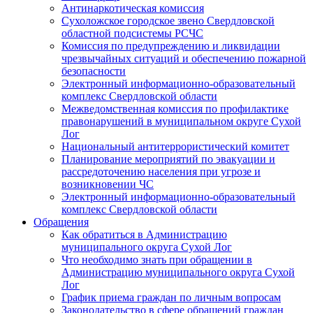
Антинаркотическая комиссия
Сухоложское городское звено Свердловской
областной подсистемы РСЧС
Комиссия по предупреждению и ликвидации
чрезвычайных ситуаций и обеспечению пожарной
безопасности
Электронный информационно-образовательный
комплекс Cвердловской области
Межведомственная комиссия по профилактике
правонарушений в муниципальном округе Сухой
Лог
Национальный антитеррористический комитет
Планирование мероприятий по эвакуации и
рассредоточению населения при угрозе и
возникновении ЧС
Электронный информационно-образовательный
комплекс Свердловской области
Обращения
Как обратиться в Администрацию
муниципального округа Сухой Лог
Что необходимо знать при обращении в
Администрацию муниципального округа Сухой
Лог
График приема граждан по личным вопросам
Законодательство в сфере обращений граждан