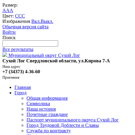
Размер:
A
A
A
Цвет:
C
C
C
Изображения
Вкл.
Выкл.
Обычная версия сайта
Войти
Поиск
Все результаты
Муниципальный округ Сухой Лог
Сухой Лог Свердловской области, ул.Кирова 7-А
Наш адрес
+7 (34373) 4-36-60
Приемная
Главная
Город
Общая информация
Символика
Наша история
Почетные граждане
Паспорт муниципального округа Сухой Лог
Город Трудовой Доблести и Славы
Служба по контракту