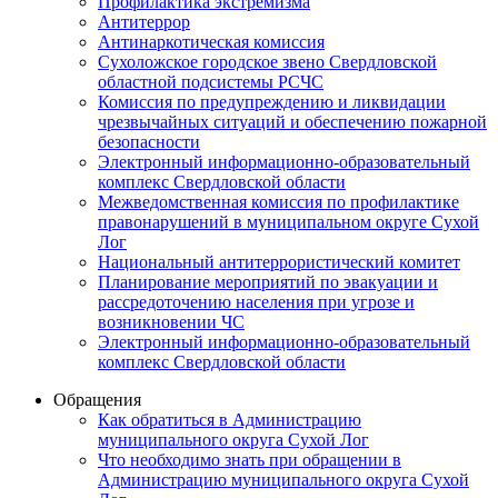
Профилактика экстремизма
Антитеррор
Антинаркотическая комиссия
Сухоложское городское звено Свердловской
областной подсистемы РСЧС
Комиссия по предупреждению и ликвидации
чрезвычайных ситуаций и обеспечению пожарной
безопасности
Электронный информационно-образовательный
комплекс Cвердловской области
Межведомственная комиссия по профилактике
правонарушений в муниципальном округе Сухой
Лог
Национальный антитеррористический комитет
Планирование мероприятий по эвакуации и
рассредоточению населения при угрозе и
возникновении ЧС
Электронный информационно-образовательный
комплекс Свердловской области
Обращения
Как обратиться в Администрацию
муниципального округа Сухой Лог
Что необходимо знать при обращении в
Администрацию муниципального округа Сухой