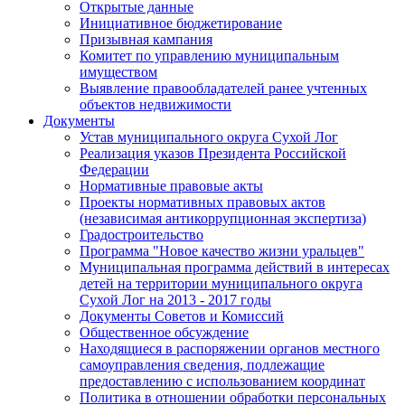
Открытые данные
Инициативное бюджетирование
Призывная кампания
Комитет по управлению муниципальным
имуществом
Выявление правообладателей ранее учтенных
объектов недвижимости
Документы
Устав муниципального округа Сухой Лог
Реализация указов Президента Российской
Федерации
Нормативные правовые акты
Проекты нормативных правовых актов
(независимая антикоррупционная экспертиза)
Градостроительство
Программа "Новое качество жизни уральцев"
Муниципальная программа действий в интересах
детей на территории муниципального округа
Сухой Лог на 2013 - 2017 годы
Документы Советов и Комиссий
Общественное обсуждение
Находящиеся в распоряжении органов местного
самоуправления сведения, подлежащие
предоставлению с использованием координат
Политика в отношении обработки персональных