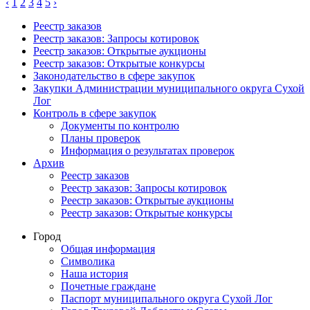
‹
1
2
3
4
5
›
Реестр заказов
Реестр заказов: Запросы котировок
Реестр заказов: Открытые аукционы
Реестр заказов: Открытые конкурсы
Законодательство в сфере закупок
Закупки Администрации муниципального округа Сухой
Лог
Контроль в сфере закупок
Документы по контролю
Планы проверок
Информация о результатах проверок
Архив
Реестр заказов
Реестр заказов: Запросы котировок
Реестр заказов: Открытые аукционы
Реестр заказов: Открытые конкурсы
Город
Общая информация
Символика
Наша история
Почетные граждане
Паспорт муниципального округа Сухой Лог