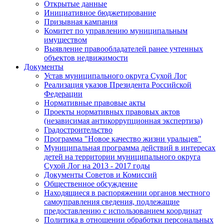
Открытые данные
Инициативное бюджетирование
Призывная кампания
Комитет по управлению муниципальным
имуществом
Выявление правообладателей ранее учтенных
объектов недвижимости
Документы
Устав муниципального округа Сухой Лог
Реализация указов Президента Российской
Федерации
Нормативные правовые акты
Проекты нормативных правовых актов
(независимая антикоррупционная экспертиза)
Градостроительство
Программа "Новое качество жизни уральцев"
Муниципальная программа действий в интересах
детей на территории муниципального округа
Сухой Лог на 2013 - 2017 годы
Документы Советов и Комиссий
Общественное обсуждение
Находящиеся в распоряжении органов местного
самоуправления сведения, подлежащие
предоставлению с использованием координат
Политика в отношении обработки персональных