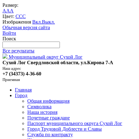
Размер:
A
A
A
Цвет:
C
C
C
Изображения
Вкл.
Выкл.
Обычная версия сайта
Войти
Поиск
Все результаты
Муниципальный округ Сухой Лог
Сухой Лог Свердловской области, ул.Кирова 7-А
Наш адрес
+7 (34373) 4-36-60
Приемная
Главная
Город
Общая информация
Символика
Наша история
Почетные граждане
Паспорт муниципального округа Сухой Лог
Город Трудовой Доблести и Славы
Служба по контракту