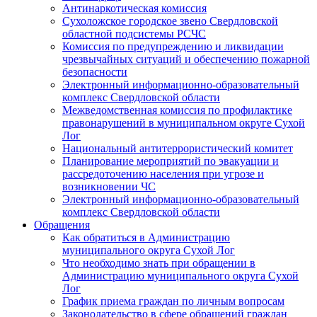
Антинаркотическая комиссия
Сухоложское городское звено Свердловской
областной подсистемы РСЧС
Комиссия по предупреждению и ликвидации
чрезвычайных ситуаций и обеспечению пожарной
безопасности
Электронный информационно-образовательный
комплекс Cвердловской области
Межведомственная комиссия по профилактике
правонарушений в муниципальном округе Сухой
Лог
Национальный антитеррористический комитет
Планирование мероприятий по эвакуации и
рассредоточению населения при угрозе и
возникновении ЧС
Электронный информационно-образовательный
комплекс Свердловской области
Обращения
Как обратиться в Администрацию
муниципального округа Сухой Лог
Что необходимо знать при обращении в
Администрацию муниципального округа Сухой
Лог
График приема граждан по личным вопросам
Законодательство в сфере обращений граждан