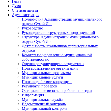
Глава
Дума
Счетная палата
Администрация
Полномочия Администрации муниципального
округа Сухой Лог
Руководство
Руководители структурных подразделений
Структура Администрации муниципального
округа Сухой Лог
Деятельность начальников территориальных
отделов
Комитет по управлению муниципальной
собственностью
Оценка регулирующего воздействия
Подведомственные организации
Муниципальные программы
Муниципальные услуги
Противодействие коррупции
Результаты проверок
Официальные визиты и рабочие поездки
Информация
Муниципальная служба
Ведомственный контроль
Муниципальный контроль