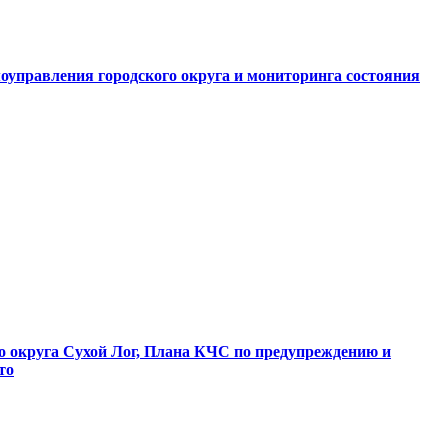
оуправления городского округа и мониторинга состояния
о округа Сухой Лог, Плана КЧС по предупреждению и
то