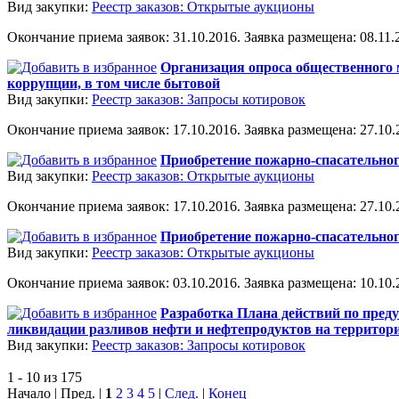
Вид закупки:
Реестр заказов: Открытые аукционы
Окончание приема заявок: 31.10.2016. Заявка размещена: 08.11.2
Организация опроса общественного 
коррупции, в том числе бытовой
Вид закупки:
Реестр заказов: Запросы котировок
Окончание приема заявок: 17.10.2016. Заявка размещена: 27.10.2
Приобретение пожарно-спасательно
Вид закупки:
Реестр заказов: Открытые аукционы
Окончание приема заявок: 17.10.2016. Заявка размещена: 27.10.2
Приобретение пожарно-спасательно
Вид закупки:
Реестр заказов: Открытые аукционы
Окончание приема заявок: 03.10.2016. Заявка размещена: 10.10.2
Разработка Плана действий по пред
ликвидации разливов нефти и нефтепродуктов на территории
Вид закупки:
Реестр заказов: Запросы котировок
1 - 10 из 175
Начало | Пред. |
1
2
3
4
5
|
След.
|
Конец