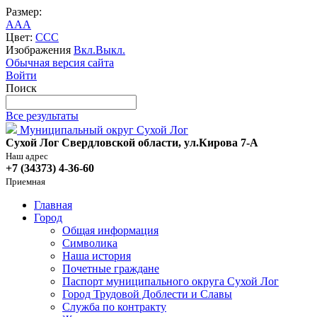
Размер:
A
A
A
Цвет:
C
C
C
Изображения
Вкл.
Выкл.
Обычная версия сайта
Войти
Поиск
Все результаты
Муниципальный округ Сухой Лог
Сухой Лог Свердловской области, ул.Кирова 7-А
Наш адрес
+7 (34373) 4-36-60
Приемная
Главная
Город
Общая информация
Символика
Наша история
Почетные граждане
Паспорт муниципального округа Сухой Лог
Город Трудовой Доблести и Славы
Служба по контракту