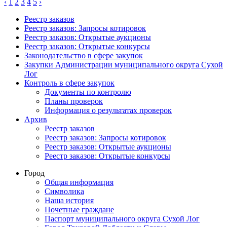
‹
1
2
3
4
5
›
Реестр заказов
Реестр заказов: Запросы котировок
Реестр заказов: Открытые аукционы
Реестр заказов: Открытые конкурсы
Законодательство в сфере закупок
Закупки Администрации муниципального округа Сухой
Лог
Контроль в сфере закупок
Документы по контролю
Планы проверок
Информация о результатах проверок
Архив
Реестр заказов
Реестр заказов: Запросы котировок
Реестр заказов: Открытые аукционы
Реестр заказов: Открытые конкурсы
Город
Общая информация
Символика
Наша история
Почетные граждане
Паспорт муниципального округа Сухой Лог