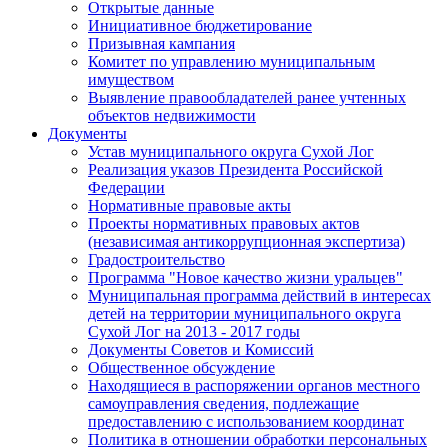
Открытые данные
Инициативное бюджетирование
Призывная кампания
Комитет по управлению муниципальным
имуществом
Выявление правообладателей ранее учтенных
объектов недвижимости
Документы
Устав муниципального округа Сухой Лог
Реализация указов Президента Российской
Федерации
Нормативные правовые акты
Проекты нормативных правовых актов
(независимая антикоррупционная экспертиза)
Градостроительство
Программа "Новое качество жизни уральцев"
Муниципальная программа действий в интересах
детей на территории муниципального округа
Сухой Лог на 2013 - 2017 годы
Документы Советов и Комиссий
Общественное обсуждение
Находящиеся в распоряжении органов местного
самоуправления сведения, подлежащие
предоставлению с использованием координат
Политика в отношении обработки персональных