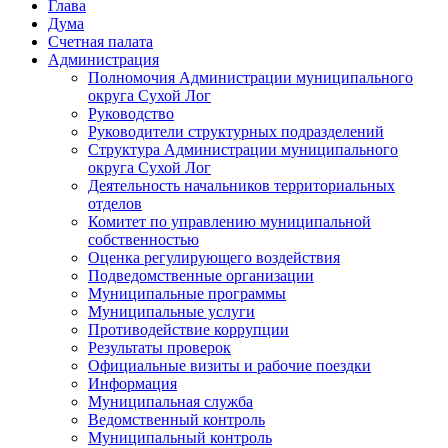
Глава
Дума
Счетная палата
Администрация
Полномочия Администрации муниципального
округа Сухой Лог
Руководство
Руководители структурных подразделений
Структура Администрации муниципального
округа Сухой Лог
Деятельность начальников территориальных
отделов
Комитет по управлению муниципальной
собственностью
Оценка регулирующего воздействия
Подведомственные организации
Муниципальные программы
Муниципальные услуги
Противодействие коррупции
Результаты проверок
Официальные визиты и рабочие поездки
Информация
Муниципальная служба
Ведомственный контроль
Муниципальный контроль