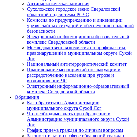
Антинаркотическая комиссия
Сухоложское городское звено Свердловской
областной подсистемы РСЧС
Комиссия по предупреждению и ликвидации
чрезвычайных ситуаций и обеспечению пожарной
безопасности
Электронный информационно-образовательный
комплекс Cвердловской области
Межведомственная комиссия по профилактике
правонарушений в муниципальном округе Сухой
Лог
Национальный антитеррористический комитет
Планирование мероприятий по эвакуации и
рассредоточению населения при угрозе и
возникновении ЧС
Электронный информационно-образовательный
комплекс Свердловской области
Обращения
Как обратиться в Администрацию
муниципального округа Сухой Лог
Что необходимо знать при обращении в
Администрацию муниципального округа Сухой
Лог
График приема граждан по личным вопросам
Законодательство в сфере обращений граждан