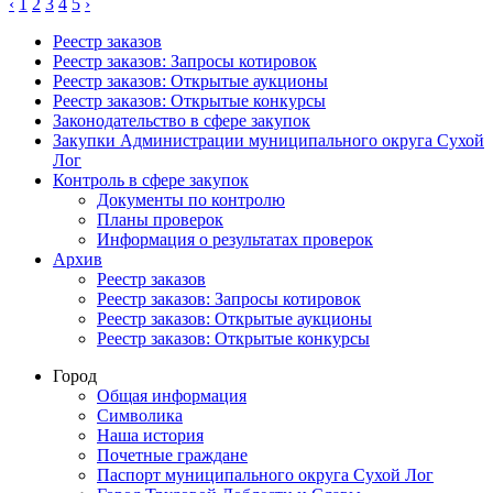
‹
1
2
3
4
5
›
Реестр заказов
Реестр заказов: Запросы котировок
Реестр заказов: Открытые аукционы
Реестр заказов: Открытые конкурсы
Законодательство в сфере закупок
Закупки Администрации муниципального округа Сухой
Лог
Контроль в сфере закупок
Документы по контролю
Планы проверок
Информация о результатах проверок
Архив
Реестр заказов
Реестр заказов: Запросы котировок
Реестр заказов: Открытые аукционы
Реестр заказов: Открытые конкурсы
Город
Общая информация
Символика
Наша история
Почетные граждане
Паспорт муниципального округа Сухой Лог