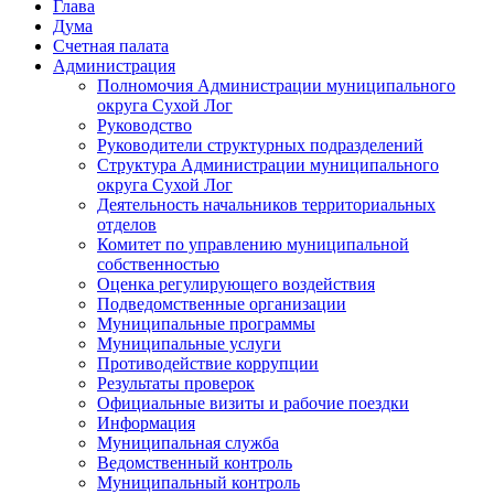
Глава
Дума
Счетная палата
Администрация
Полномочия Администрации муниципального
округа Сухой Лог
Руководство
Руководители структурных подразделений
Структура Администрации муниципального
округа Сухой Лог
Деятельность начальников территориальных
отделов
Комитет по управлению муниципальной
собственностью
Оценка регулирующего воздействия
Подведомственные организации
Муниципальные программы
Муниципальные услуги
Противодействие коррупции
Результаты проверок
Официальные визиты и рабочие поездки
Информация
Муниципальная служба
Ведомственный контроль
Муниципальный контроль