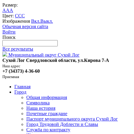
Размер:
A
A
A
Цвет:
C
C
C
Изображения
Вкл.
Выкл.
Обычная версия сайта
Войти
Поиск
Все результаты
Муниципальный округ Сухой Лог
Сухой Лог Свердловской области, ул.Кирова 7-А
Наш адрес
+7 (34373) 4-36-60
Приемная
Главная
Город
Общая информация
Символика
Наша история
Почетные граждане
Паспорт муниципального округа Сухой Лог
Город Трудовой Доблести и Славы
Служба по контракту