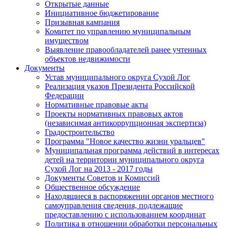
Открытые данные
Инициативное бюджетирование
Призывная кампания
Комитет по управлению муниципальным
имуществом
Выявление правообладателей ранее учтенных
объектов недвижимости
Документы
Устав муниципального округа Сухой Лог
Реализация указов Президента Российской
Федерации
Нормативные правовые акты
Проекты нормативных правовых актов
(независимая антикоррупционная экспертиза)
Градостроительство
Программа "Новое качество жизни уральцев"
Муниципальная программа действий в интересах
детей на территории муниципального округа
Сухой Лог на 2013 - 2017 годы
Документы Советов и Комиссий
Общественное обсуждение
Находящиеся в распоряжении органов местного
самоуправления сведения, подлежащие
предоставлению с использованием координат
Политика в отношении обработки персональных