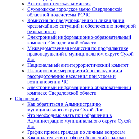
Антинаркотическая комиссия
Сухоложское городское звено Свердловской
областной подсистемы РСЧС
Комиссия по предупреждению и ликвидации
чрезвычайных ситуаций и обеспечению пожарной
безопасности
Электронный информационно-образовательный
комплекс Cвердловской области
Межведомственная комиссия по профилактике
правонарушений в муниципальном округе Сухой
Лог
Национальный антитеррористический комитет
Планирование мероприятий по эвакуации и
рассредоточению населения при угрозе и
возникновении ЧС
Электронный информационно-образовательный
комплекс Свердловской области
Обращения
Как обратиться в Администрацию
муниципального округа Сухой Лог
Что необходимо знать при обращении в
Администрацию муниципального округа Сухой
Лог
График приема граждан по личным вопросам
Законодательство в сфере обращений граждан