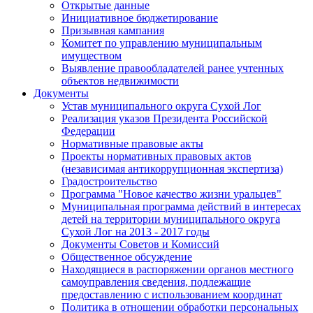
Открытые данные
Инициативное бюджетирование
Призывная кампания
Комитет по управлению муниципальным
имуществом
Выявление правообладателей ранее учтенных
объектов недвижимости
Документы
Устав муниципального округа Сухой Лог
Реализация указов Президента Российской
Федерации
Нормативные правовые акты
Проекты нормативных правовых актов
(независимая антикоррупционная экспертиза)
Градостроительство
Программа "Новое качество жизни уральцев"
Муниципальная программа действий в интересах
детей на территории муниципального округа
Сухой Лог на 2013 - 2017 годы
Документы Советов и Комиссий
Общественное обсуждение
Находящиеся в распоряжении органов местного
самоуправления сведения, подлежащие
предоставлению с использованием координат
Политика в отношении обработки персональных