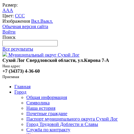
Размер:
A
A
A
Цвет:
C
C
C
Изображения
Вкл.
Выкл.
Обычная версия сайта
Войти
Поиск
Все результаты
Муниципальный округ Сухой Лог
Сухой Лог Свердловской области, ул.Кирова 7-А
Наш адрес
+7 (34373) 4-36-60
Приемная
Главная
Город
Общая информация
Символика
Наша история
Почетные граждане
Паспорт муниципального округа Сухой Лог
Город Трудовой Доблести и Славы
Служба по контракту