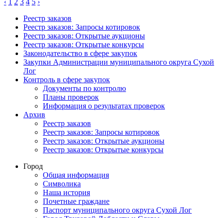
‹
1
2
3
4
5
›
Реестр заказов
Реестр заказов: Запросы котировок
Реестр заказов: Открытые аукционы
Реестр заказов: Открытые конкурсы
Законодательство в сфере закупок
Закупки Администрации муниципального округа Сухой
Лог
Контроль в сфере закупок
Документы по контролю
Планы проверок
Информация о результатах проверок
Архив
Реестр заказов
Реестр заказов: Запросы котировок
Реестр заказов: Открытые аукционы
Реестр заказов: Открытые конкурсы
Город
Общая информация
Символика
Наша история
Почетные граждане
Паспорт муниципального округа Сухой Лог