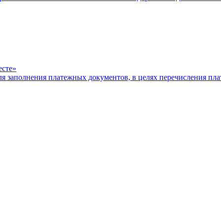
есте»
ля заполнения платежных документов, в целях перечисления п