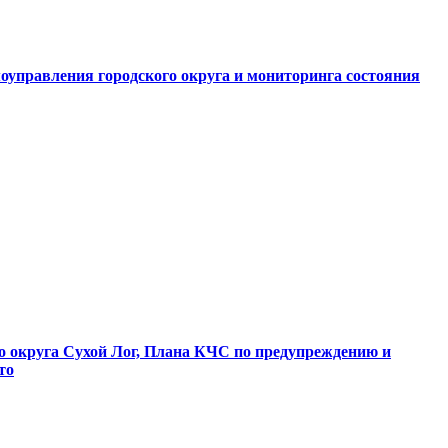
оуправления городского округа и мониторинга состояния
о округа Сухой Лог, Плана КЧС по предупреждению и
то