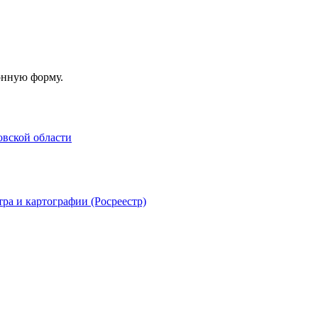
онную форму.
овской области
ра и картографии (Росреестр)