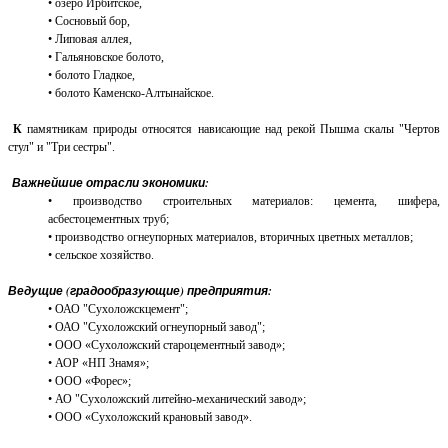
• озеро Ирбитское,
• Сосновый бор,
• Липовая аллея,
• Гальяновское болото,
• болото Гладкое,
• болото Каменско-Алтынайское.
К
памятникам природы относятся нависающие над рекой Пышма скалы "Чертов
стул" и "Три сестры".
Важнейшие отрасли экономики:
• производство строительных материалов: цемента, шифера,
асбестоцементных труб;
• производство огнеупорных материалов, вторичных цветных металлов;
• сельское хозяйство.
Ведущие (градообразующие) предприятия:
• ОАО "Сухоложскцемент";
• ОАО "Сухоложский огнеупорный завод";
• ООО «Сухоложский староцементный завод»;
• АОР «НП Знамя»;
• ООО «Форес»;
• АО "Сухоложский литейно-механический завод»;
• ООО «Сухоложский крановый завод».