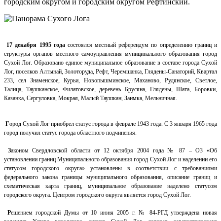
городским округом и городским округом Рефтинский.
17 декабря 1995 года
состоялся местный референдум по определению границ и
структуры органов местного самоуправления муниципального образования город
Сухой Лог. Образовано единое муниципальное образование в составе города Сухой
Лог, поселков Алтынай, Золоторуда, Рефт, Черемшанка, Глядены-Санаторий, Квартал
233, сел Знаменское, Курьи, Новопышминское, Маханово, Рудянское, Светлое,
Талица, Таушканское, Филатовское, деревень Брусяна, Глядены, Шата, Боровки,
Казанка, Сергуловка, Мокрая, Малый Таушкан, Заимка, Мельничная.
Г
ород Сухой Лог приобрел статус города в феврале 1943 года. С 3 января 1965 года
город получил статус города областного подчинения.
З
аконом Свердловской области от 12 октября 2004 года № 87 – ОЗ «Об
установлении границ Муниципального образования город Сухой Лог и наделении его
статусом городского округа» установлены в соответствии с требованиями
федерального закона границы муниципального образования, описание границ и
схематическая карта границ, муниципальное образование наделено статусом
городского округа. Центром городского округа является город Сухой Лог.
Р
ешением городской Думы от 10 июня 2005 г. № 84-РГД утверждена новая