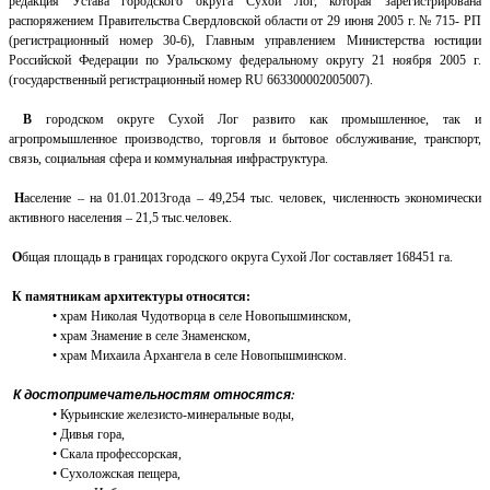
редакция Устава городского округа Сухой Лог, которая зарегистрирована
распоряжением Правительства Свердловской области от 29 июня 2005 г. № 715- РП
(регистрационный номер 30-6), Главным управлением Министерства юстиции
Российской Федерации по Уральскому федеральному округу 21 ноября 2005 г.
(государственный регистрационный номер RU 663300002005007).
В
городском округе Сухой Лог развито как промышленное, так и
агропромышленное производство, торговля и бытовое обслуживание, транспорт,
связь, социальная сфера и коммунальная инфраструктура.
Н
аселение – на 01.01.2013года – 49,254 тыс. человек, численность экономически
активного населения – 21,5 тыс.человек.
О
бщая площадь в границах городского округа Сухой Лог составляет 168451 га.
К памятникам архитектуры относятся:
• храм Николая Чудотворца в селе Новопышминском,
• храм Знамение в селе Знаменском,
• храм Михаила Архангела в селе Новопышминском.
К достопримечательностям относятся:
• Курьинские железисто-минеральные воды,
• Дивья гора,
• Скала профессорская,
• Сухоложская пещера,