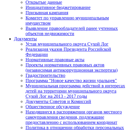
Открытые данные
Инициативное бюджетирование
Призывная кампания
Комитет по управлению муниципальным
имуществом
Выявление правообладателей ранее учтенных
объектов недвижимости
Документы
Устав муниципального округа Сухой Лог
Реализация указов Президента Российской
Федерации
Нормативные правовые акты
Проекты нормативных правовых актов
(независимая антикоррупционная экспертиза)
Градостроительство
Программа "Новое качество жизни уральцев"
Муниципальная программа действий в интересах
детей на территории муниципального округа
Сухой Лог на 2013 - 2017 годы
Документы Советов и Комиссий
Общественное обсуждение
Находящиеся в распоряжении органов местного
самоуправления сведения, подлежащие
предоставлению с использованием координат
Политика в отношении обработки персональных