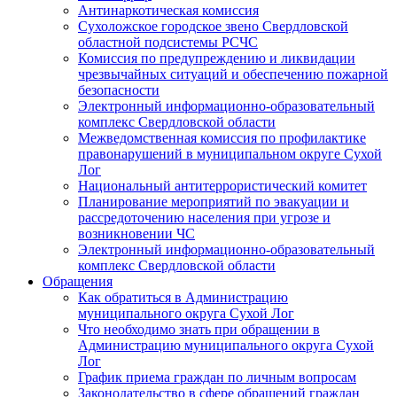
Антинаркотическая комиссия
Сухоложское городское звено Свердловской
областной подсистемы РСЧС
Комиссия по предупреждению и ликвидации
чрезвычайных ситуаций и обеспечению пожарной
безопасности
Электронный информационно-образовательный
комплекс Cвердловской области
Межведомственная комиссия по профилактике
правонарушений в муниципальном округе Сухой
Лог
Национальный антитеррористический комитет
Планирование мероприятий по эвакуации и
рассредоточению населения при угрозе и
возникновении ЧС
Электронный информационно-образовательный
комплекс Свердловской области
Обращения
Как обратиться в Администрацию
муниципального округа Сухой Лог
Что необходимо знать при обращении в
Администрацию муниципального округа Сухой
Лог
График приема граждан по личным вопросам
Законодательство в сфере обращений граждан