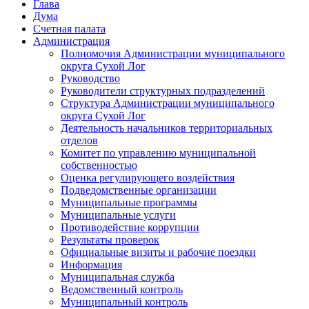
Глава
Дума
Счетная палата
Администрация
Полномочия Администрации муниципального
округа Сухой Лог
Руководство
Руководители структурных подразделений
Структура Администрации муниципального
округа Сухой Лог
Деятельность начальников территориальных
отделов
Комитет по управлению муниципальной
собственностью
Оценка регулирующего воздействия
Подведомственные организации
Муниципальные программы
Муниципальные услуги
Противодействие коррупции
Результаты проверок
Официальные визиты и рабочие поездки
Информация
Муниципальная служба
Ведомственный контроль
Муниципальный контроль