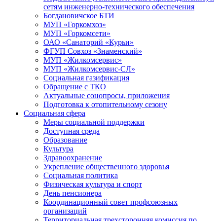
сетям инженерно-технического обеспечения
Богдановичское БТИ
МУП «Горкомхоз»
МУП «Горкомсети»
ОАО «Санаторий «Курьи»
ФГУП Совхоз «Знаменский»
МУП «Жилкомсервис»
МУП «Жилкомсервис-СЛ»
Социальная газификация
Обращение с ТКО
Актуальные соцопросы, приложения
Подготовка к отопительному сезону
Социальная сфера
Меры социальной поддержки
Доступная среда
Образование
Культура
Здравоохранение
Укрепление общественного здоровья
Социальная политика
Физическая культура и спорт
День пенсионера
Координационный совет профсоюзных
организаций
Территориальная трехсторонняя комиссия по