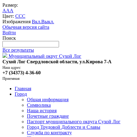
Размер:
A
A
A
Цвет:
C
C
C
Изображения
Вкл.
Выкл.
Обычная версия сайта
Войти
Поиск
Все результаты
Муниципальный округ Сухой Лог
Сухой Лог Свердловской области, ул.Кирова 7-А
Наш адрес
+7 (34373) 4-36-60
Приемная
Главная
Город
Общая информация
Символика
Наша история
Почетные граждане
Паспорт муниципального округа Сухой Лог
Город Трудовой Доблести и Славы
Служба по контракту