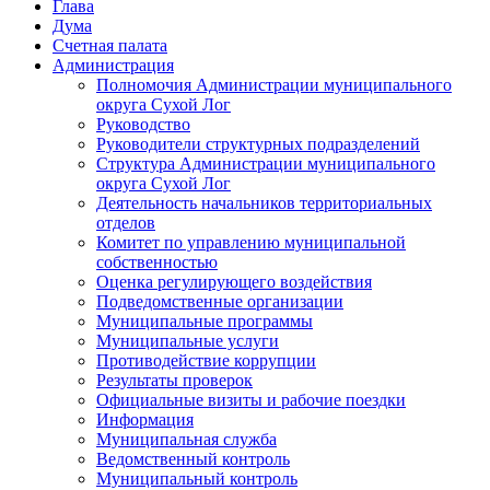
Глава
Дума
Счетная палата
Администрация
Полномочия Администрации муниципального
округа Сухой Лог
Руководство
Руководители структурных подразделений
Структура Администрации муниципального
округа Сухой Лог
Деятельность начальников территориальных
отделов
Комитет по управлению муниципальной
собственностью
Оценка регулирующего воздействия
Подведомственные организации
Муниципальные программы
Муниципальные услуги
Противодействие коррупции
Результаты проверок
Официальные визиты и рабочие поездки
Информация
Муниципальная служба
Ведомственный контроль
Муниципальный контроль