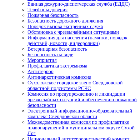
Единая дежурно-диспетчерская служба (ЕДДС)
Телефоны доверия
Пожарная безопасность
Безопасность дорожного движения
Порядок вызова экстренных служб
Обстановка с чрезвычайными ситуациями
Информация для населения (памятки, порядок
действий, новости, видеоролики)
Ветеринарная безопасность
Безопасность на воде
Мероприятия
Профилактика экстремизма
Антитеррор
Антинаркотическая комиссия
Сухоложское городское звено Свердловской
областной подсистемы РСЧС
Комиссия по предупреждению и ликвидации
чрезвычайных ситуаций и обеспечению пожарной
безопасности
Электронный информационно-образовательный
комплекс Cвердловской области
Межведомственная комиссия по профилактике
правонарушений в муниципальном округе Сухой
Лог
Национальный антитеррористический комитет