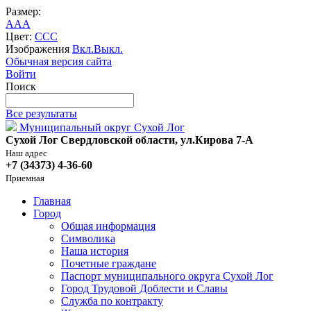
Размер:
A
A
A
Цвет:
C
C
C
Изображения
Вкл.
Выкл.
Обычная версия сайта
Войти
Поиск
Все результаты
Муниципальный округ Сухой Лог
Сухой Лог Свердловской области, ул.Кирова 7-А
Наш адрес
+7 (34373) 4-36-60
Приемная
Главная
Город
Общая информация
Символика
Наша история
Почетные граждане
Паспорт муниципального округа Сухой Лог
Город Трудовой Доблести и Славы
Служба по контракту