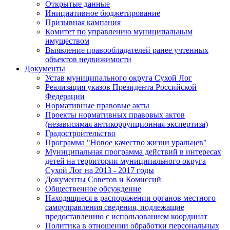
Открытые данные
Инициативное бюджетирование
Призывная кампания
Комитет по управлению муниципальным
имуществом
Выявление правообладателей ранее учтенных
объектов недвижимости
Документы
Устав муниципального округа Сухой Лог
Реализация указов Президента Российской
Федерации
Нормативные правовые акты
Проекты нормативных правовых актов
(независимая антикоррупционная экспертиза)
Градостроительство
Программа "Новое качество жизни уральцев"
Муниципальная программа действий в интересах
детей на территории муниципального округа
Сухой Лог на 2013 - 2017 годы
Документы Советов и Комиссий
Общественное обсуждение
Находящиеся в распоряжении органов местного
самоуправления сведения, подлежащие
предоставлению с использованием координат
Политика в отношении обработки персональных