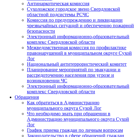
Антинаркотическая комиссия
Сухоложское городское звено Свердловской
областной подсистемы РСЧС
Комиссия по предупреждению и ликвидации
чрезвычайных ситуаций и обеспечению пожарной
безопасности
Электронный информационно-образовательный
комплекс Cвердловской области
Межведомственная комиссия по профилактике
правонарушений в муниципальном округе Сухой
Лог
Национальный антитеррористический комитет
Планирование мероприятий по эвакуации и
рассредоточению населения при угрозе и
возникновении ЧС
Электронный информационно-образовательный
комплекс Свердловской области
Обращения
Как обратиться в Администрацию
муниципального округа Сухой Лог
Что необходимо знать при обращении в
Администрацию муниципального округа Сухой
Лог
График приема граждан по личным вопросам
Законодательство в сфере обращений граждан