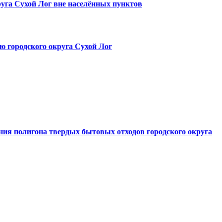
руга Сухой Лог вне населённых пунктов
ю городского округа Сухой Лог
ния полигона твердых бытовых отходов городского округа