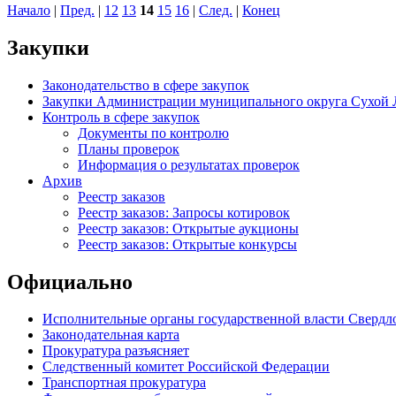
Начало
|
Пред.
|
12
13
14
15
16
|
След.
|
Конец
Закупки
Законодательство в сфере закупок
Закупки Администрации муниципального округа Сухой 
Контроль в сфере закупок
Документы по контролю
Планы проверок
Информация о результатах проверок
Архив
Реестр заказов
Реестр заказов: Запросы котировок
Реестр заказов: Открытые аукционы
Реестр заказов: Открытые конкурсы
Официально
Исполнительные органы государственной власти Свердл
Законодательная карта
Прокуратура разъясняет
Следственный комитет Российской Федерации
Транспортная прокуратура