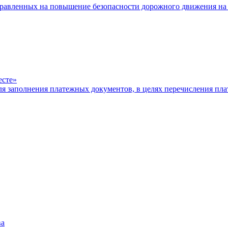
равленных на повышение безопасности дорожного движения на 
есте»
ля заполнения платежных документов, в целях перечисления п