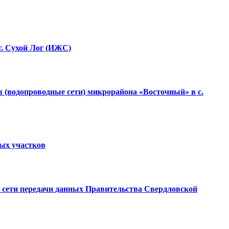
г. Сухой Лог (ИЖС)
 (водопроводные сети) микрорайона «Восточный» в с.
ных участков
ой сети передачи данных Правительства Свердловской