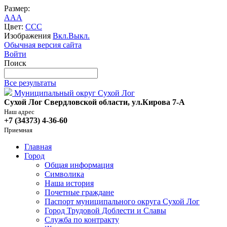
Размер:
A
A
A
Цвет:
C
C
C
Изображения
Вкл.
Выкл.
Обычная версия сайта
Войти
Поиск
Все результаты
Муниципальный округ Сухой Лог
Сухой Лог Свердловской области, ул.Кирова 7-А
Наш адрес
+7 (34373) 4-36-60
Приемная
Главная
Город
Общая информация
Символика
Наша история
Почетные граждане
Паспорт муниципального округа Сухой Лог
Город Трудовой Доблести и Славы
Служба по контракту