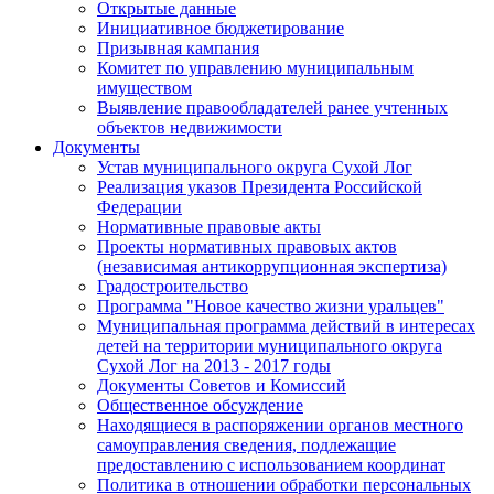
Открытые данные
Инициативное бюджетирование
Призывная кампания
Комитет по управлению муниципальным
имуществом
Выявление правообладателей ранее учтенных
объектов недвижимости
Документы
Устав муниципального округа Сухой Лог
Реализация указов Президента Российской
Федерации
Нормативные правовые акты
Проекты нормативных правовых актов
(независимая антикоррупционная экспертиза)
Градостроительство
Программа "Новое качество жизни уральцев"
Муниципальная программа действий в интересах
детей на территории муниципального округа
Сухой Лог на 2013 - 2017 годы
Документы Советов и Комиссий
Общественное обсуждение
Находящиеся в распоряжении органов местного
самоуправления сведения, подлежащие
предоставлению с использованием координат
Политика в отношении обработки персональных