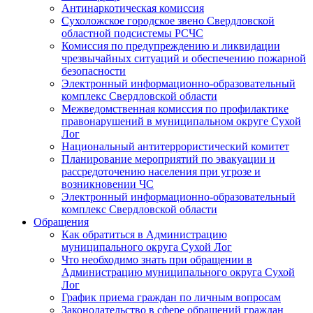
Антинаркотическая комиссия
Сухоложское городское звено Свердловской
областной подсистемы РСЧС
Комиссия по предупреждению и ликвидации
чрезвычайных ситуаций и обеспечению пожарной
безопасности
Электронный информационно-образовательный
комплекс Cвердловской области
Межведомственная комиссия по профилактике
правонарушений в муниципальном округе Сухой
Лог
Национальный антитеррористический комитет
Планирование мероприятий по эвакуации и
рассредоточению населения при угрозе и
возникновении ЧС
Электронный информационно-образовательный
комплекс Свердловской области
Обращения
Как обратиться в Администрацию
муниципального округа Сухой Лог
Что необходимо знать при обращении в
Администрацию муниципального округа Сухой
Лог
График приема граждан по личным вопросам
Законодательство в сфере обращений граждан