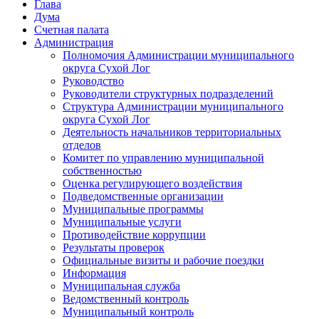
Глава
Дума
Счетная палата
Администрация
Полномочия Администрации муниципального
округа Сухой Лог
Руководство
Руководители структурных подразделений
Структура Администрации муниципального
округа Сухой Лог
Деятельность начальников территориальных
отделов
Комитет по управлению муниципальной
собственностью
Оценка регулирующего воздействия
Подведомственные организации
Муниципальные программы
Муниципальные услуги
Противодействие коррупции
Результаты проверок
Официальные визиты и рабочие поездки
Информация
Муниципальная служба
Ведомственный контроль
Муниципальный контроль