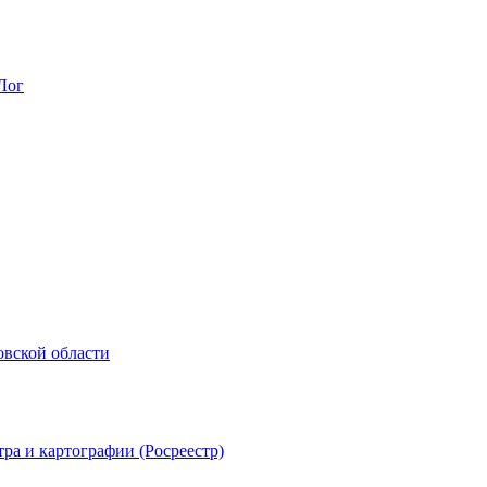
Лог
овской области
ра и картографии (Росреестр)