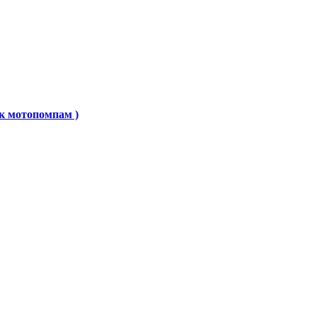
к мотопомпам )