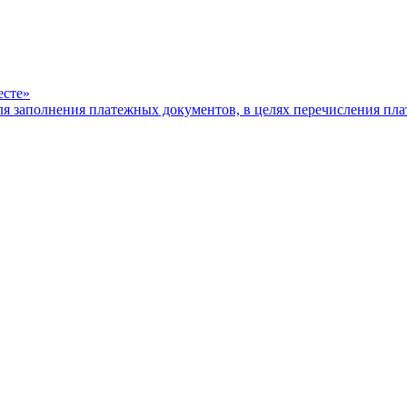
есте»
ля заполнения платежных документов, в целях перечисления п