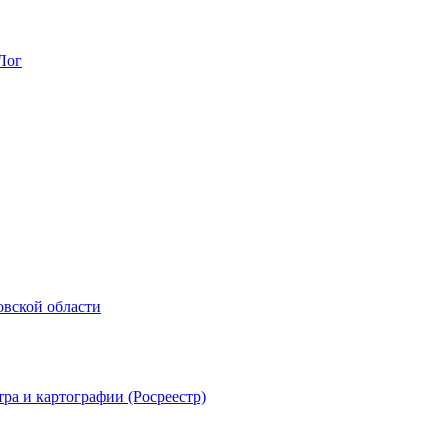
Лог
овской области
ра и картографии (Росреестр)