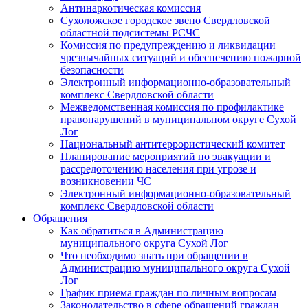
Антинаркотическая комиссия
Сухоложское городское звено Свердловской
областной подсистемы РСЧС
Комиссия по предупреждению и ликвидации
чрезвычайных ситуаций и обеспечению пожарной
безопасности
Электронный информационно-образовательный
комплекс Cвердловской области
Межведомственная комиссия по профилактике
правонарушений в муниципальном округе Сухой
Лог
Национальный антитеррористический комитет
Планирование мероприятий по эвакуации и
рассредоточению населения при угрозе и
возникновении ЧС
Электронный информационно-образовательный
комплекс Свердловской области
Обращения
Как обратиться в Администрацию
муниципального округа Сухой Лог
Что необходимо знать при обращении в
Администрацию муниципального округа Сухой
Лог
График приема граждан по личным вопросам
Законодательство в сфере обращений граждан