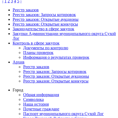
‹
1
2
3
4
5
›
Реестр заказов
Реестр заказов: Запросы котировок
Реестр заказов: Открытые аукционы
Реестр заказов: Открытые конкурсы
Законодательство в сфере закупок
Закупки Администрации муниципального округа Сухой
Лог
Контроль в сфере закупок
Документы по контролю
Планы проверок
Информация о результатах проверок
Архив
Реестр заказов
Реестр заказов: Запросы котировок
Реестр заказов: Открытые аукционы
Реестр заказов: Открытые конкурсы
Город
Общая информация
Символика
Наша история
Почетные граждане
Паспорт муниципального округа Сухой Лог