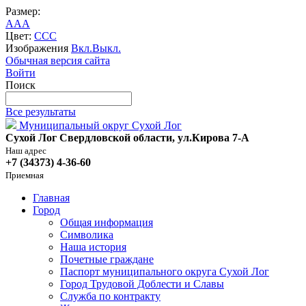
Размер:
A
A
A
Цвет:
C
C
C
Изображения
Вкл.
Выкл.
Обычная версия сайта
Войти
Поиск
Все результаты
Муниципальный округ Сухой Лог
Сухой Лог Свердловской области, ул.Кирова 7-А
Наш адрес
+7 (34373) 4-36-60
Приемная
Главная
Город
Общая информация
Символика
Наша история
Почетные граждане
Паспорт муниципального округа Сухой Лог
Город Трудовой Доблести и Славы
Служба по контракту