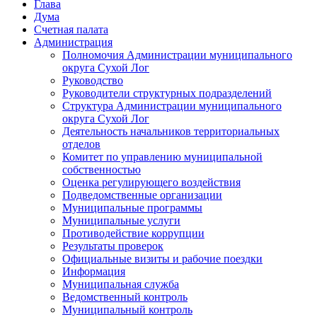
Глава
Дума
Счетная палата
Администрация
Полномочия Администрации муниципального
округа Сухой Лог
Руководство
Руководители структурных подразделений
Структура Администрации муниципального
округа Сухой Лог
Деятельность начальников территориальных
отделов
Комитет по управлению муниципальной
собственностью
Оценка регулирующего воздействия
Подведомственные организации
Муниципальные программы
Муниципальные услуги
Противодействие коррупции
Результаты проверок
Официальные визиты и рабочие поездки
Информация
Муниципальная служба
Ведомственный контроль
Муниципальный контроль