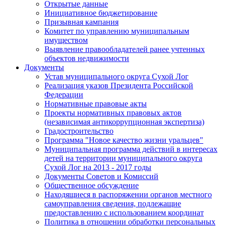
Открытые данные
Инициативное бюджетирование
Призывная кампания
Комитет по управлению муниципальным
имуществом
Выявление правообладателей ранее учтенных
объектов недвижимости
Документы
Устав муниципального округа Сухой Лог
Реализация указов Президента Российской
Федерации
Нормативные правовые акты
Проекты нормативных правовых актов
(независимая антикоррупционная экспертиза)
Градостроительство
Программа "Новое качество жизни уральцев"
Муниципальная программа действий в интересах
детей на территории муниципального округа
Сухой Лог на 2013 - 2017 годы
Документы Советов и Комиссий
Общественное обсуждение
Находящиеся в распоряжении органов местного
самоуправления сведения, подлежащие
предоставлению с использованием координат
Политика в отношении обработки персональных