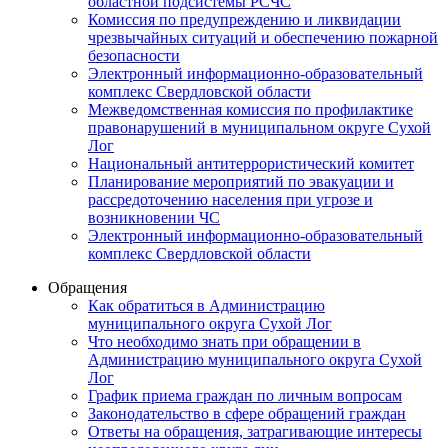
областной подсистемы РСЧС
Комиссия по предупреждению и ликвидации
чрезвычайных ситуаций и обеспечению пожарной
безопасности
Электронный информационно-образовательный
комплекс Cвердловской области
Межведомственная комиссия по профилактике
правонарушений в муниципальном округе Сухой
Лог
Национальный антитеррористический комитет
Планирование мероприятий по эвакуации и
рассредоточению населения при угрозе и
возникновении ЧС
Электронный информационно-образовательный
комплекс Свердловской области
Обращения
Как обратиться в Администрацию
муниципального округа Сухой Лог
Что необходимо знать при обращении в
Администрацию муниципального округа Сухой
Лог
График приема граждан по личным вопросам
Законодательство в сфере обращений граждан
Ответы на обращения, затрагивающие интересы