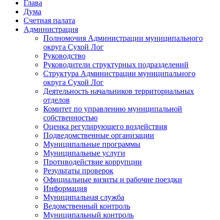
Глава
Дума
Счетная палата
Администрация
Полномочия Администрации муниципального
округа Сухой Лог
Руководство
Руководители структурных подразделений
Структура Администрации муниципального
округа Сухой Лог
Деятельность начальников территориальных
отделов
Комитет по управлению муниципальной
собственностью
Оценка регулирующего воздействия
Подведомственные организации
Муниципальные программы
Муниципальные услуги
Противодействие коррупции
Результаты проверок
Официальные визиты и рабочие поездки
Информация
Муниципальная служба
Ведомственный контроль
Муниципальный контроль