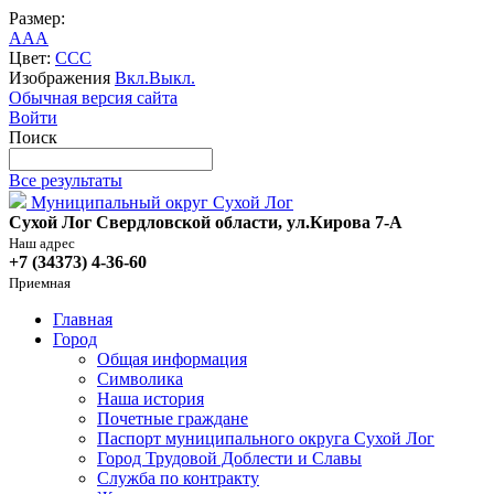
Размер:
A
A
A
Цвет:
C
C
C
Изображения
Вкл.
Выкл.
Обычная версия сайта
Войти
Поиск
Все результаты
Муниципальный округ Сухой Лог
Сухой Лог Свердловской области, ул.Кирова 7-А
Наш адрес
+7 (34373) 4-36-60
Приемная
Главная
Город
Общая информация
Символика
Наша история
Почетные граждане
Паспорт муниципального округа Сухой Лог
Город Трудовой Доблести и Славы
Служба по контракту