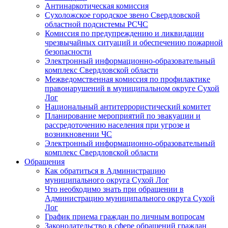
Антинаркотическая комиссия
Сухоложское городское звено Свердловской
областной подсистемы РСЧС
Комиссия по предупреждению и ликвидации
чрезвычайных ситуаций и обеспечению пожарной
безопасности
Электронный информационно-образовательный
комплекс Cвердловской области
Межведомственная комиссия по профилактике
правонарушений в муниципальном округе Сухой
Лог
Национальный антитеррористический комитет
Планирование мероприятий по эвакуации и
рассредоточению населения при угрозе и
возникновении ЧС
Электронный информационно-образовательный
комплекс Свердловской области
Обращения
Как обратиться в Администрацию
муниципального округа Сухой Лог
Что необходимо знать при обращении в
Администрацию муниципального округа Сухой
Лог
График приема граждан по личным вопросам
Законодательство в сфере обращений граждан