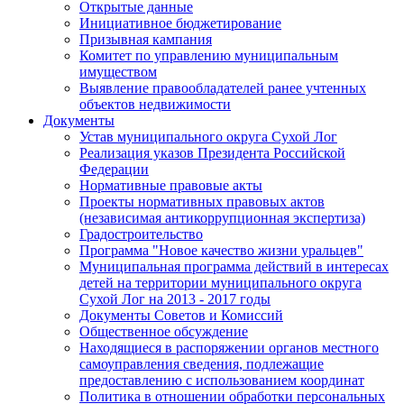
Открытые данные
Инициативное бюджетирование
Призывная кампания
Комитет по управлению муниципальным
имуществом
Выявление правообладателей ранее учтенных
объектов недвижимости
Документы
Устав муниципального округа Сухой Лог
Реализация указов Президента Российской
Федерации
Нормативные правовые акты
Проекты нормативных правовых актов
(независимая антикоррупционная экспертиза)
Градостроительство
Программа "Новое качество жизни уральцев"
Муниципальная программа действий в интересах
детей на территории муниципального округа
Сухой Лог на 2013 - 2017 годы
Документы Советов и Комиссий
Общественное обсуждение
Находящиеся в распоряжении органов местного
самоуправления сведения, подлежащие
предоставлению с использованием координат
Политика в отношении обработки персональных