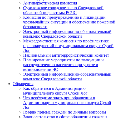
Антинаркотическая комиссия
Сухоложское городское звено Свердловской
областной подсистемы РСЧС
Комиссия по предупреждению и ликвидации
чрезвычайных ситуаций и обеспечению пожарной
безопасности
Электронный информационно-образовательный
комплекс Cвердловской области
Межведомственная комиссия по профилактике
правонарушений в муниципальном округе Сухой
Лог
Национальный антитеррористический комитет
Планирование мероприятий по эвакуации и
рассредоточению населения при угрозе и
возникновении ЧС
Электронный информационно-образовательный
комплекс Свердловской области
Обращения
Как обратиться в Администрацию
муниципального округа Сухой Лог
Что необходимо знать при обращении в
Администрацию муниципального округа Сухой
Лог
График приема граждан по личным вопросам
Законодательство в сфере обращений граждан