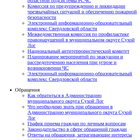
областной подсистемы РСЧС
Комиссия по предупреждению и ликвидации
чрезвычайных ситуаций и обеспечению пожарной
безопасности
Электронный информационно-образовательный
комплекс Cвердловской области
Межведомственная комиссия по профилактике
правонарушений в муниципальном округе Сухой
Лог
Национальный антитеррористический комитет
Планирование мероприятий по эвакуации и
рассредоточению населения при угрозе и
возникновении ЧС
Электронный информационно-образовательный
комплекс Свердловской области
Обращения
Как обратиться в Администрацию
муниципального округа Сухой Лог
Что необходимо знать при обращении в
Администрацию муниципального округа Сухой
Лог
График приема граждан по личным вопросам
Законодательство в сфере обращений граждан
Ответы на обращения, затрагивающие интересы