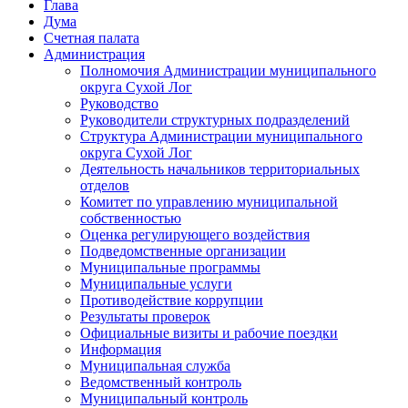
Глава
Дума
Счетная палата
Администрация
Полномочия Администрации муниципального
округа Сухой Лог
Руководство
Руководители структурных подразделений
Структура Администрации муниципального
округа Сухой Лог
Деятельность начальников территориальных
отделов
Комитет по управлению муниципальной
собственностью
Оценка регулирующего воздействия
Подведомственные организации
Муниципальные программы
Муниципальные услуги
Противодействие коррупции
Результаты проверок
Официальные визиты и рабочие поездки
Информация
Муниципальная служба
Ведомственный контроль
Муниципальный контроль