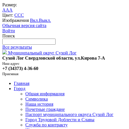
Размер:
A
A
A
Цвет:
C
C
C
Изображения
Вкл.
Выкл.
Обычная версия сайта
Войти
Поиск
Все результаты
Муниципальный округ Сухой Лог
Сухой Лог Свердловской области, ул.Кирова 7-А
Наш адрес
+7 (34373) 4-36-60
Приемная
Главная
Город
Общая информация
Символика
Наша история
Почетные граждане
Паспорт муниципального округа Сухой Лог
Город Трудовой Доблести и Славы
Служба по контракту