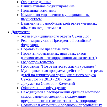
Открытые данные
Инициативное бюджетирование
Призывная кампания
Комитет по управлению муниципальным
имуществом
Выявление правообладателей ранее учтенных
объектов недвижимости
Документы
Устав муниципального округа Сухой Лог
Реализация указов Президента Российской
Федерации
Нормативные правовые акты
Проекты нормативных правовых актов
(независимая антикоррупционная экспертиза)
Градостроительство
Программа "Новое качество жизни уральцев"
Муниципальная программа действий в интересах
детей на территории муниципального округа
Сухой Лог на 2013 - 2017 годы
Документы Советов и Комиссий
Общественное обсуждение
Находящиеся в распоряжении органов местного
самоуправления сведения, подлежащие
предоставлению с использованием координат
Политика в отношении обработки персональных