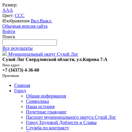
Размер:
A
A
A
Цвет:
C
C
C
Изображения
Вкл.
Выкл.
Обычная версия сайта
Войти
Поиск
Все результаты
Муниципальный округ Сухой Лог
Сухой Лог Свердловской области, ул.Кирова 7-А
Наш адрес
+7 (34373) 4-36-60
Приемная
Главная
Город
Общая информация
Символика
Наша история
Почетные граждане
Паспорт муниципального округа Сухой Лог
Город Трудовой Доблести и Славы
Служба по контракту