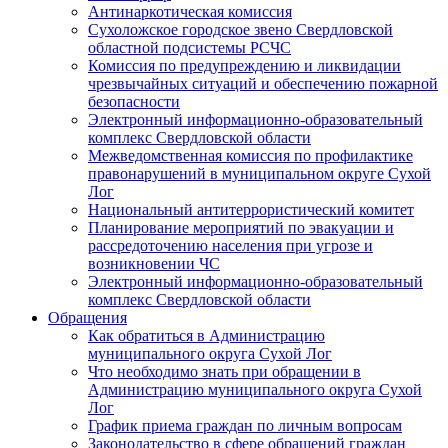
Антинаркотическая комиссия
Сухоложское городское звено Свердловской
областной подсистемы РСЧС
Комиссия по предупреждению и ликвидации
чрезвычайных ситуаций и обеспечению пожарной
безопасности
Электронный информационно-образовательный
комплекс Cвердловской области
Межведомственная комиссия по профилактике
правонарушений в муниципальном округе Сухой
Лог
Национальный антитеррористический комитет
Планирование мероприятий по эвакуации и
рассредоточению населения при угрозе и
возникновении ЧС
Электронный информационно-образовательный
комплекс Свердловской области
Обращения
Как обратиться в Администрацию
муниципального округа Сухой Лог
Что необходимо знать при обращении в
Администрацию муниципального округа Сухой
Лог
График приема граждан по личным вопросам
Законодательство в сфере обращений граждан