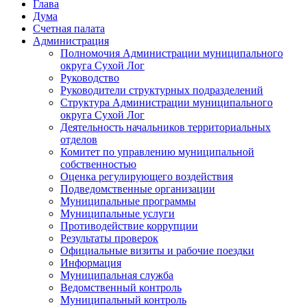
Глава
Дума
Счетная палата
Администрация
Полномочия Администрации муниципального
округа Сухой Лог
Руководство
Руководители структурных подразделений
Структура Администрации муниципального
округа Сухой Лог
Деятельность начальников территориальных
отделов
Комитет по управлению муниципальной
собственностью
Оценка регулирующего воздействия
Подведомственные организации
Муниципальные программы
Муниципальные услуги
Противодействие коррупции
Результаты проверок
Официальные визиты и рабочие поездки
Информация
Муниципальная служба
Ведомственный контроль
Муниципальный контроль