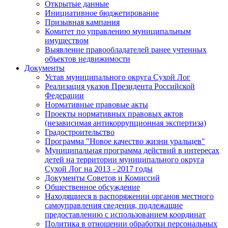
Открытые данные
Инициативное бюджетирование
Призывная кампания
Комитет по управлению муниципальным
имуществом
Выявление правообладателей ранее учтенных
объектов недвижимости
Документы
Устав муниципального округа Сухой Лог
Реализация указов Президента Российской
Федерации
Нормативные правовые акты
Проекты нормативных правовых актов
(независимая антикоррупционная экспертиза)
Градостроительство
Программа "Новое качество жизни уральцев"
Муниципальная программа действий в интересах
детей на территории муниципального округа
Сухой Лог на 2013 - 2017 годы
Документы Советов и Комиссий
Общественное обсуждение
Находящиеся в распоряжении органов местного
самоуправления сведения, подлежащие
предоставлению с использованием координат
Политика в отношении обработки персональных