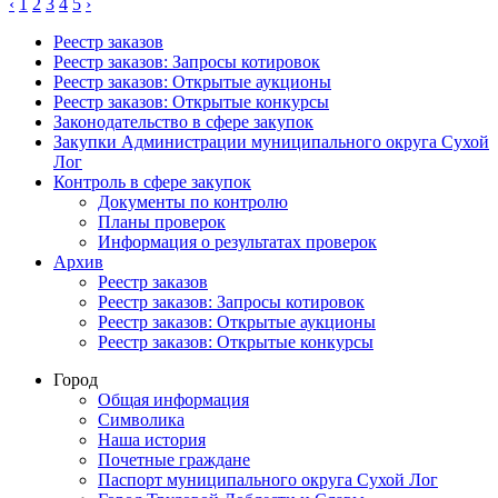
‹
1
2
3
4
5
›
Реестр заказов
Реестр заказов: Запросы котировок
Реестр заказов: Открытые аукционы
Реестр заказов: Открытые конкурсы
Законодательство в сфере закупок
Закупки Администрации муниципального округа Сухой
Лог
Контроль в сфере закупок
Документы по контролю
Планы проверок
Информация о результатах проверок
Архив
Реестр заказов
Реестр заказов: Запросы котировок
Реестр заказов: Открытые аукционы
Реестр заказов: Открытые конкурсы
Город
Общая информация
Символика
Наша история
Почетные граждане
Паспорт муниципального округа Сухой Лог