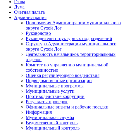
Глава
Дума
Счетная палата
Администрация
Полномочия Администрации муниципального
округа Сухой Лог
Руководство
Руководители структурных подразделений
Структура Администрации муниципального
округа Сухой Лог
Деятельность начальников территориальных
отделов
Комитет по управлению муниципальной
собственностью
Оценка регулирующего воздействия
Подведомственные организации
Муниципальные программы
Муниципальные услуги
Противодействие коррупции
Результаты проверок
Официальные визиты и рабочие поездки
Информация
Муниципальная служба
Ведомственный контроль
Муниципальный контроль