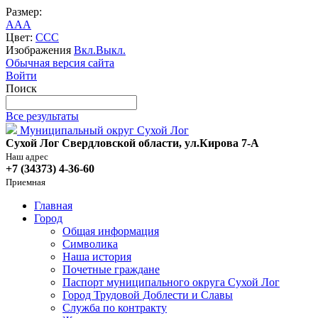
Размер:
A
A
A
Цвет:
C
C
C
Изображения
Вкл.
Выкл.
Обычная версия сайта
Войти
Поиск
Все результаты
Муниципальный округ Сухой Лог
Сухой Лог Свердловской области, ул.Кирова 7-А
Наш адрес
+7 (34373) 4-36-60
Приемная
Главная
Город
Общая информация
Символика
Наша история
Почетные граждане
Паспорт муниципального округа Сухой Лог
Город Трудовой Доблести и Славы
Служба по контракту