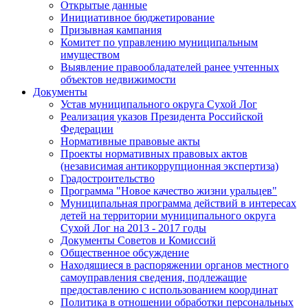
Открытые данные
Инициативное бюджетирование
Призывная кампания
Комитет по управлению муниципальным
имуществом
Выявление правообладателей ранее учтенных
объектов недвижимости
Документы
Устав муниципального округа Сухой Лог
Реализация указов Президента Российской
Федерации
Нормативные правовые акты
Проекты нормативных правовых актов
(независимая антикоррупционная экспертиза)
Градостроительство
Программа "Новое качество жизни уральцев"
Муниципальная программа действий в интересах
детей на территории муниципального округа
Сухой Лог на 2013 - 2017 годы
Документы Советов и Комиссий
Общественное обсуждение
Находящиеся в распоряжении органов местного
самоуправления сведения, подлежащие
предоставлению с использованием координат
Политика в отношении обработки персональных