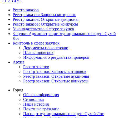
‹
1
2
3
4
5
›
Реестр заказов
Реестр заказов: Запросы котировок
Реестр заказов: Открытые аукционы
Реестр заказов: Открытые конкурсы
Законодательство в сфере закупок
Закупки Администрации муниципального округа Сухой
Лог
Контроль в сфере закупок
Документы по контролю
Планы проверок
Информация о результатах проверок
Архив
Реестр заказов
Реестр заказов: Запросы котировок
Реестр заказов: Открытые аукционы
Реестр заказов: Открытые конкурсы
Город
Общая информация
Символика
Наша история
Почетные граждане
Паспорт муниципального округа Сухой Лог