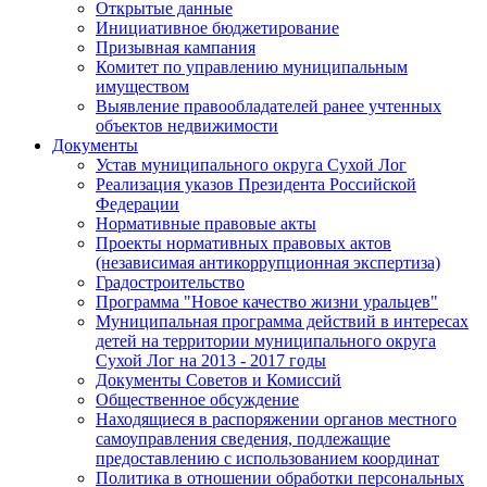
Открытые данные
Инициативное бюджетирование
Призывная кампания
Комитет по управлению муниципальным
имуществом
Выявление правообладателей ранее учтенных
объектов недвижимости
Документы
Устав муниципального округа Сухой Лог
Реализация указов Президента Российской
Федерации
Нормативные правовые акты
Проекты нормативных правовых актов
(независимая антикоррупционная экспертиза)
Градостроительство
Программа "Новое качество жизни уральцев"
Муниципальная программа действий в интересах
детей на территории муниципального округа
Сухой Лог на 2013 - 2017 годы
Документы Советов и Комиссий
Общественное обсуждение
Находящиеся в распоряжении органов местного
самоуправления сведения, подлежащие
предоставлению с использованием координат
Политика в отношении обработки персональных