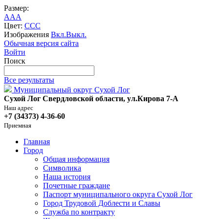
Размер:
A
A
A
Цвет:
C
C
C
Изображения
Вкл.
Выкл.
Обычная версия сайта
Войти
Поиск
Все результаты
Муниципальный округ Сухой Лог
Сухой Лог Свердловской области, ул.Кирова 7-А
Наш адрес
+7 (34373) 4-36-60
Приемная
Главная
Город
Общая информация
Символика
Наша история
Почетные граждане
Паспорт муниципального округа Сухой Лог
Город Трудовой Доблести и Славы
Служба по контракту