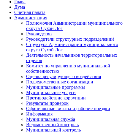
Глава
Дума
Счетная палата
Администрация
Полномочия Администрации муниципального
округа Сухой Лог
Руководство
Руководители структурных подразделений
Структура Администрации муниципального
округа Сухой Лог
Деятельность начальников территориальных
отделов
Комитет по управлению муниципальной
собственностью
Оценка регулирующего воздействия
Подведомственные организации
Муниципальные программы
Муниципальные услуги
Противодействие коррупции
Результаты проверок
Официальные визиты и рабочие поездки
Информация
Муниципальная служба
Ведомственный контроль
Муниципальный контроль