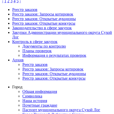
‹
1
2
3
4
5
›
Реестр заказов
Реестр заказов: Запросы котировок
Реестр заказов: Открытые аукционы
Реестр заказов: Открытые конкурсы
Законодательство в сфере закупок
Закупки Администрации муниципального округа Сухой
Лог
Контроль в сфере закупок
Документы по контролю
Планы проверок
Информация о результатах проверок
Архив
Реестр заказов
Реестр заказов: Запросы котировок
Реестр заказов: Открытые аукционы
Реестр заказов: Открытые конкурсы
Город
Общая информация
Символика
Наша история
Почетные граждане
Паспорт муниципального округа Сухой Лог