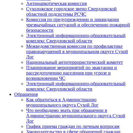
Антинаркотическая комиссия
Сухоложское городское звено Свердловской
областной подсистемы РСЧС
Комиссия по предупреждению и ликвидации
чрезвычайных ситуаций и обеспечению пожарной
безопасности
Электронный информационно-образовательный
комплекс Cвердловской области
Межведомственная комиссия по профилактике
правонарушений в муниципальном округе Сухой
Лог
Национальный антитеррористический комитет
Планирование мероприятий по эвакуации и
рассредоточению населения при угрозе и
возникновении ЧС
Электронный информационно-образовательный
комплекс Свердловской области
Обращения
Как обратиться в Администрацию
муниципального округа Сухой Лог
Что необходимо знать при обращении в
Администрацию муниципального округа Сухой
Лог
График приема граждан по личным вопросам
Законодательство в сфере обращений граждан