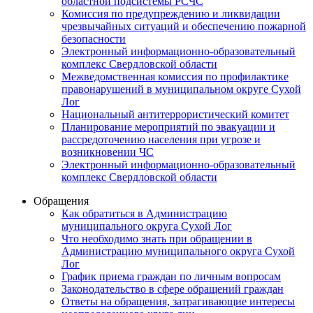
областной подсистемы РСЧС
Комиссия по предупреждению и ликвидации
чрезвычайных ситуаций и обеспечению пожарной
безопасности
Электронный информационно-образовательный
комплекс Cвердловской области
Межведомственная комиссия по профилактике
правонарушений в муниципальном округе Сухой
Лог
Национальный антитеррористический комитет
Планирование мероприятий по эвакуации и
рассредоточению населения при угрозе и
возникновении ЧС
Электронный информационно-образовательный
комплекс Свердловской области
Обращения
Как обратиться в Администрацию
муниципального округа Сухой Лог
Что необходимо знать при обращении в
Администрацию муниципального округа Сухой
Лог
График приема граждан по личным вопросам
Законодательство в сфере обращений граждан
Ответы на обращения, затрагивающие интересы