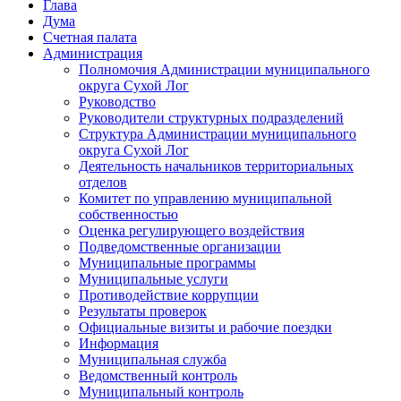
Глава
Дума
Счетная палата
Администрация
Полномочия Администрации муниципального
округа Сухой Лог
Руководство
Руководители структурных подразделений
Структура Администрации муниципального
округа Сухой Лог
Деятельность начальников территориальных
отделов
Комитет по управлению муниципальной
собственностью
Оценка регулирующего воздействия
Подведомственные организации
Муниципальные программы
Муниципальные услуги
Противодействие коррупции
Результаты проверок
Официальные визиты и рабочие поездки
Информация
Муниципальная служба
Ведомственный контроль
Муниципальный контроль