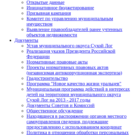
Открытые данные
Инициативное бюджетирование
Призывная кампания
Комитет по управлению муниципальным
имуществом
Выявление правообладателей ранее учтенных
объектов недвижимости
Документы
Устав муниципального округа Сухой Лог
Реализация указов Президента Российской
Федерации
Нормативные правовые акты
Проекты нормативных правовых актов
(независимая антикоррупционная экспертиза)
Градостроительство
Программа "Новое качество жизни уральцев"
Муниципальная программа действий в интересах
детей на территории муниципального округа
Сухой Лог на 2013 - 2017 годы
Документы Советов и Комиссий
Общественное обсуждение
Находящиеся в распоряжении органов местного
самоуправления сведения, подлежащие
предоставлению с использованием координат
Политика в отношении обработки персональных