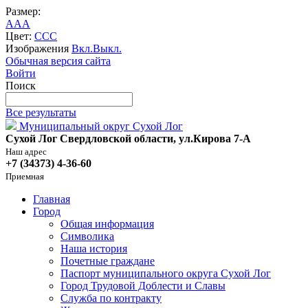
Размер:
A
A
A
Цвет:
C
C
C
Изображения
Вкл.
Выкл.
Обычная версия сайта
Войти
Поиск
Все результаты
Муниципальный округ Сухой Лог
Сухой Лог Свердловской области, ул.Кирова 7-А
Наш адрес
+7 (34373) 4-36-60
Приемная
Главная
Город
Общая информация
Символика
Наша история
Почетные граждане
Паспорт муниципального округа Сухой Лог
Город Трудовой Доблести и Славы
Служба по контракту