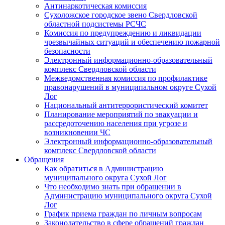
Антинаркотическая комиссия
Сухоложское городское звено Свердловской
областной подсистемы РСЧС
Комиссия по предупреждению и ликвидации
чрезвычайных ситуаций и обеспечению пожарной
безопасности
Электронный информационно-образовательный
комплекс Cвердловской области
Межведомственная комиссия по профилактике
правонарушений в муниципальном округе Сухой
Лог
Национальный антитеррористический комитет
Планирование мероприятий по эвакуации и
рассредоточению населения при угрозе и
возникновении ЧС
Электронный информационно-образовательный
комплекс Свердловской области
Обращения
Как обратиться в Администрацию
муниципального округа Сухой Лог
Что необходимо знать при обращении в
Администрацию муниципального округа Сухой
Лог
График приема граждан по личным вопросам
Законодательство в сфере обращений граждан