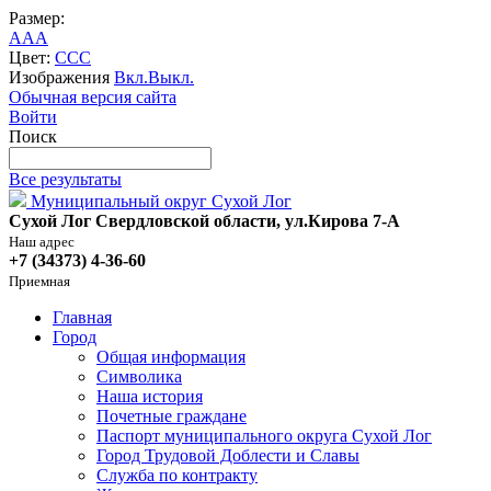
Размер:
A
A
A
Цвет:
C
C
C
Изображения
Вкл.
Выкл.
Обычная версия сайта
Войти
Поиск
Все результаты
Муниципальный округ Сухой Лог
Сухой Лог Свердловской области, ул.Кирова 7-А
Наш адрес
+7 (34373) 4-36-60
Приемная
Главная
Город
Общая информация
Символика
Наша история
Почетные граждане
Паспорт муниципального округа Сухой Лог
Город Трудовой Доблести и Славы
Служба по контракту