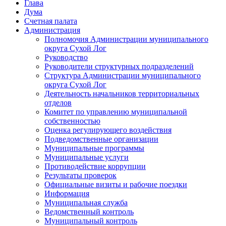
Глава
Дума
Счетная палата
Администрация
Полномочия Администрации муниципального
округа Сухой Лог
Руководство
Руководители структурных подразделений
Структура Администрации муниципального
округа Сухой Лог
Деятельность начальников территориальных
отделов
Комитет по управлению муниципальной
собственностью
Оценка регулирующего воздействия
Подведомственные организации
Муниципальные программы
Муниципальные услуги
Противодействие коррупции
Результаты проверок
Официальные визиты и рабочие поездки
Информация
Муниципальная служба
Ведомственный контроль
Муниципальный контроль