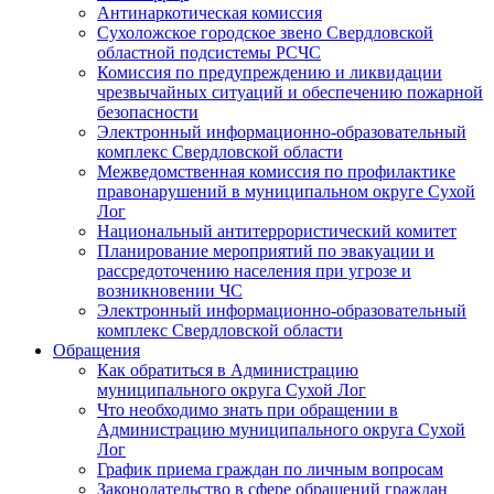
Антинаркотическая комиссия
Сухоложское городское звено Свердловской
областной подсистемы РСЧС
Комиссия по предупреждению и ликвидации
чрезвычайных ситуаций и обеспечению пожарной
безопасности
Электронный информационно-образовательный
комплекс Cвердловской области
Межведомственная комиссия по профилактике
правонарушений в муниципальном округе Сухой
Лог
Национальный антитеррористический комитет
Планирование мероприятий по эвакуации и
рассредоточению населения при угрозе и
возникновении ЧС
Электронный информационно-образовательный
комплекс Свердловской области
Обращения
Как обратиться в Администрацию
муниципального округа Сухой Лог
Что необходимо знать при обращении в
Администрацию муниципального округа Сухой
Лог
График приема граждан по личным вопросам
Законодательство в сфере обращений граждан