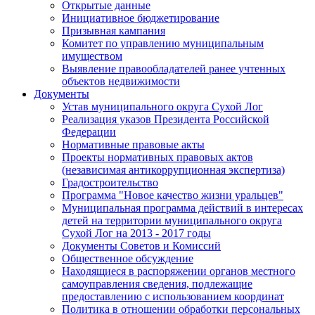
Открытые данные
Инициативное бюджетирование
Призывная кампания
Комитет по управлению муниципальным
имуществом
Выявление правообладателей ранее учтенных
объектов недвижимости
Документы
Устав муниципального округа Сухой Лог
Реализация указов Президента Российской
Федерации
Нормативные правовые акты
Проекты нормативных правовых актов
(независимая антикоррупционная экспертиза)
Градостроительство
Программа "Новое качество жизни уральцев"
Муниципальная программа действий в интересах
детей на территории муниципального округа
Сухой Лог на 2013 - 2017 годы
Документы Советов и Комиссий
Общественное обсуждение
Находящиеся в распоряжении органов местного
самоуправления сведения, подлежащие
предоставлению с использованием координат
Политика в отношении обработки персональных