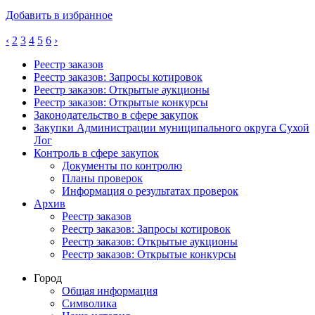
Добавить в избранное
‹
2
3
4
5
6
›
Реестр заказов
Реестр заказов: Запросы котировок
Реестр заказов: Открытые аукционы
Реестр заказов: Открытые конкурсы
Законодательство в сфере закупок
Закупки Администрации муниципального округа Сухой
Лог
Контроль в сфере закупок
Документы по контролю
Планы проверок
Информация о результатах проверок
Архив
Реестр заказов
Реестр заказов: Запросы котировок
Реестр заказов: Открытые аукционы
Реестр заказов: Открытые конкурсы
Город
Общая информация
Символика