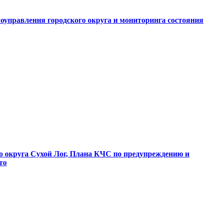
оуправления городского округа и мониторинга состояния
о округа Сухой Лог, Плана КЧС по предупреждению и
то