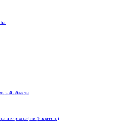
Лог
овской области
ра и картографии (Росреестр)