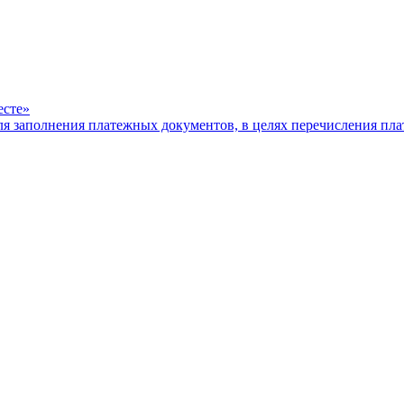
есте»
ля заполнения платежных документов, в целях перечисления п