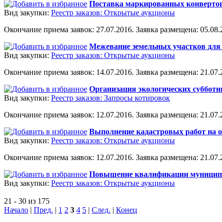
Поставка маркированных конвертов
Вид закупки:
Реестр заказов: Открытые аукционы
Окончание приема заявок: 27.07.2016. Заявка размещена: 05.08.2
Межевание земельных участков для 
Вид закупки:
Реестр заказов: Открытые аукционы
Окончание приема заявок: 14.07.2016. Заявка размещена: 21.07.2
Организация экологических субботн
Вид закупки:
Реестр заказов: Запросы котировок
Окончание приема заявок: 12.07.2016. Заявка размещена: 21.07.2
Выполнение кадастровых работ на 
Вид закупки:
Реестр заказов: Открытые аукционы
Окончание приема заявок: 12.07.2016. Заявка размещена: 21.07.2
Повышение квалификации муницип
Вид закупки:
Реестр заказов: Открытые аукционы
21 - 30 из 175
Начало
|
Пред.
|
1
2
3
4
5
|
След.
|
Конец