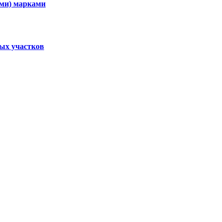
ими) марками
ных участков