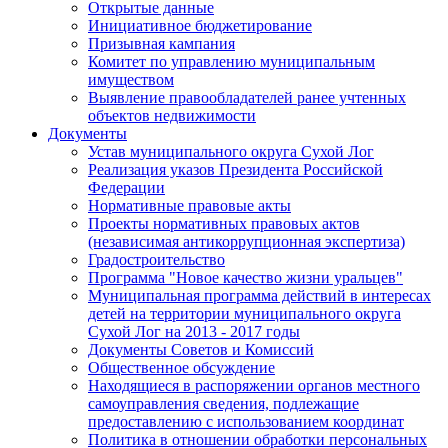
Открытые данные
Инициативное бюджетирование
Призывная кампания
Комитет по управлению муниципальным
имуществом
Выявление правообладателей ранее учтенных
объектов недвижимости
Документы
Устав муниципального округа Сухой Лог
Реализация указов Президента Российской
Федерации
Нормативные правовые акты
Проекты нормативных правовых актов
(независимая антикоррупционная экспертиза)
Градостроительство
Программа "Новое качество жизни уральцев"
Муниципальная программа действий в интересах
детей на территории муниципального округа
Сухой Лог на 2013 - 2017 годы
Документы Советов и Комиссий
Общественное обсуждение
Находящиеся в распоряжении органов местного
самоуправления сведения, подлежащие
предоставлению с использованием координат
Политика в отношении обработки персональных