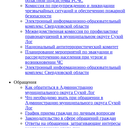
областной подсистемы РСЧС
Комиссия по предупреждению и ликвидации
чрезвычайных ситуаций и обеспечению пожарной
безопасности
Электронный информационно-образовательный
комплекс Cвердловской области
Межведомственная комиссия по профилактике
правонарушений в муниципальном округе Сухой
Лог
Национальный антитеррористический комитет
Планирование мероприятий по эвакуации и
рассредоточению населения при угрозе и
возникновении ЧС
Электронный информационно-образовательный
комплекс Свердловской области
Обращения
Как обратиться в Администрацию
муниципального округа Сухой Лог
Что необходимо знать при обращении в
Администрацию муниципального округа Сухой
Лог
График приема граждан по личным вопросам
Законодательство в сфере обращений граждан
Ответы на обращения, затрагивающие интересы