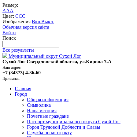
Размер:
A
A
A
Цвет:
C
C
C
Изображения
Вкл.
Выкл.
Обычная версия сайта
Войти
Поиск
Все результаты
Муниципальный округ Сухой Лог
Сухой Лог Свердловской области, ул.Кирова 7-А
Наш адрес
+7 (34373) 4-36-60
Приемная
Главная
Город
Общая информация
Символика
Наша история
Почетные граждане
Паспорт муниципального округа Сухой Лог
Город Трудовой Доблести и Славы
Служба по контракту