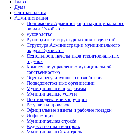
Глава
Дума
Счетная палата
Администрация
Полномочия Администрации муниципального
округа Сухой Лог
Руководство
Руководители структурных подразделений
Структура Администрации муниципального
округа Сухой Лог
Деятельность начальников территориальных
отделов
Комитет по управлению муниципальной
собственностью
Оценка регулирующего воздействия
Подведомственные организации
Муниципальные программы
Муниципальные услуги
Противодействие коррупции
Результаты проверок
Официальные визиты и рабочие поездки
Информация
Муниципальная служба
Ведомственный контроль
Муниципальный контроль