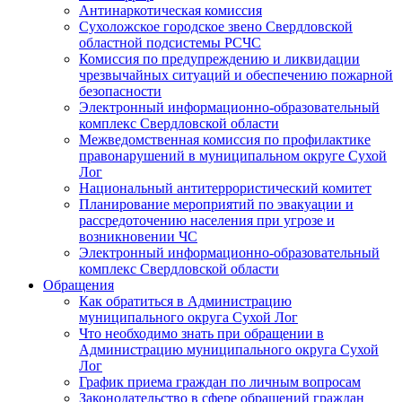
Антинаркотическая комиссия
Сухоложское городское звено Свердловской
областной подсистемы РСЧС
Комиссия по предупреждению и ликвидации
чрезвычайных ситуаций и обеспечению пожарной
безопасности
Электронный информационно-образовательный
комплекс Cвердловской области
Межведомственная комиссия по профилактике
правонарушений в муниципальном округе Сухой
Лог
Национальный антитеррористический комитет
Планирование мероприятий по эвакуации и
рассредоточению населения при угрозе и
возникновении ЧС
Электронный информационно-образовательный
комплекс Свердловской области
Обращения
Как обратиться в Администрацию
муниципального округа Сухой Лог
Что необходимо знать при обращении в
Администрацию муниципального округа Сухой
Лог
График приема граждан по личным вопросам
Законодательство в сфере обращений граждан