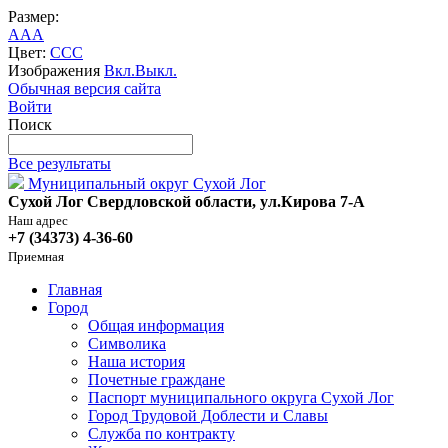
Размер:
A
A
A
Цвет:
C
C
C
Изображения
Вкл.
Выкл.
Обычная версия сайта
Войти
Поиск
Все результаты
Муниципальный округ Сухой Лог
Сухой Лог Свердловской области, ул.Кирова 7-А
Наш адрес
+7 (34373) 4-36-60
Приемная
Главная
Город
Общая информация
Символика
Наша история
Почетные граждане
Паспорт муниципального округа Сухой Лог
Город Трудовой Доблести и Славы
Служба по контракту