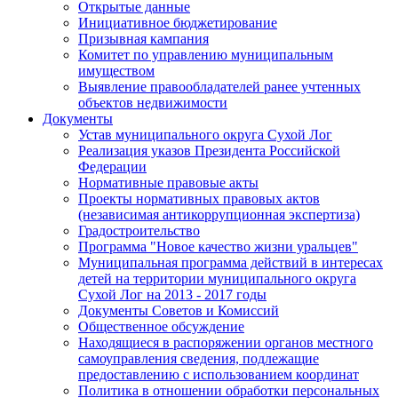
Открытые данные
Инициативное бюджетирование
Призывная кампания
Комитет по управлению муниципальным
имуществом
Выявление правообладателей ранее учтенных
объектов недвижимости
Документы
Устав муниципального округа Сухой Лог
Реализация указов Президента Российской
Федерации
Нормативные правовые акты
Проекты нормативных правовых актов
(независимая антикоррупционная экспертиза)
Градостроительство
Программа "Новое качество жизни уральцев"
Муниципальная программа действий в интересах
детей на территории муниципального округа
Сухой Лог на 2013 - 2017 годы
Документы Советов и Комиссий
Общественное обсуждение
Находящиеся в распоряжении органов местного
самоуправления сведения, подлежащие
предоставлению с использованием координат
Политика в отношении обработки персональных