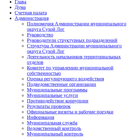
Глава
Дума
Счетная палата
Администрация
Полномочия Администрации муниципального
округа Сухой Лог
Руководство
Руководители структурных подразделений
Структура Администрации муниципального
округа Сухой Лог
Деятельность начальников территориальных
отделов
Комитет по управлению муниципальной
собственностью
Оценка регулирующего воздействия
Подведомственные организации
Муниципальные программы
Муниципальные услуги
Противодействие коррупции
Результаты проверок
Официальные визиты и рабочие поездки
Информация
Муниципальная служба
Ведомственный контроль
Муниципальный контроль