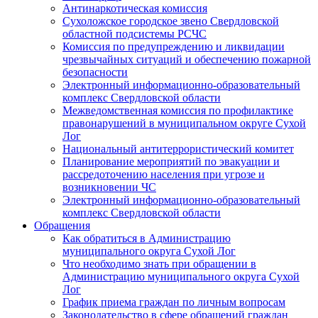
Антинаркотическая комиссия
Сухоложское городское звено Свердловской
областной подсистемы РСЧС
Комиссия по предупреждению и ликвидации
чрезвычайных ситуаций и обеспечению пожарной
безопасности
Электронный информационно-образовательный
комплекс Cвердловской области
Межведомственная комиссия по профилактике
правонарушений в муниципальном округе Сухой
Лог
Национальный антитеррористический комитет
Планирование мероприятий по эвакуации и
рассредоточению населения при угрозе и
возникновении ЧС
Электронный информационно-образовательный
комплекс Свердловской области
Обращения
Как обратиться в Администрацию
муниципального округа Сухой Лог
Что необходимо знать при обращении в
Администрацию муниципального округа Сухой
Лог
График приема граждан по личным вопросам
Законодательство в сфере обращений граждан