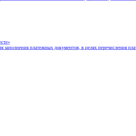
есте»
ля заполнения платежных документов, в целях перечисления п