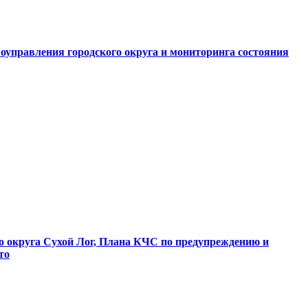
оуправления городского округа и мониторинга состояния
о округа Сухой Лог, Плана КЧС по предупреждению и
то