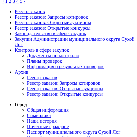
‹
1
2
3
4
5
›
Реестр заказов
Реестр заказов: Запросы котировок
Реестр заказов: Открытые аукционы
Реестр заказов: Открытые конкурсы
Законодательство в сфере закупок
Закупки Администрации муниципального округа Сухой
Лог
Контроль в сфере закупок
Документы по контролю
Планы проверок
Информация о результатах проверок
Архив
Реестр заказов
Реестр заказов: Запросы котировок
Реестр заказов: Открытые аукционы
Реестр заказов: Открытые конкурсы
Город
Общая информация
Символика
Наша история
Почетные граждане
Паспорт муниципального округа Сухой Лог