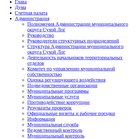
Глава
Дума
Счетная палата
Администрация
Полномочия Администрации муниципального
округа Сухой Лог
Руководство
Руководители структурных подразделений
Структура Администрации муниципального
округа Сухой Лог
Деятельность начальников территориальных
отделов
Комитет по управлению муниципальной
собственностью
Оценка регулирующего воздействия
Подведомственные организации
Муниципальные программы
Муниципальные услуги
Противодействие коррупции
Результаты проверок
Официальные визиты и рабочие поездки
Информация
Муниципальная служба
Ведомственный контроль
Муниципальный контроль