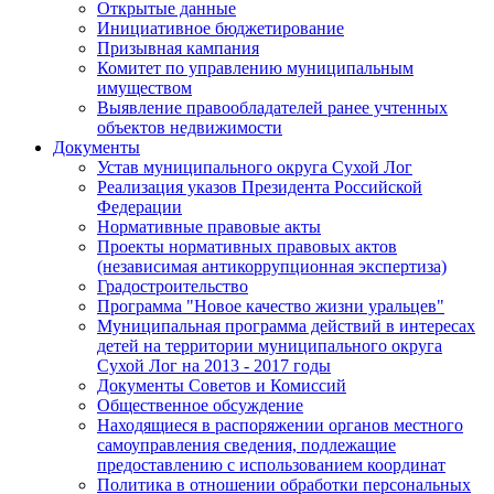
Открытые данные
Инициативное бюджетирование
Призывная кампания
Комитет по управлению муниципальным
имуществом
Выявление правообладателей ранее учтенных
объектов недвижимости
Документы
Устав муниципального округа Сухой Лог
Реализация указов Президента Российской
Федерации
Нормативные правовые акты
Проекты нормативных правовых актов
(независимая антикоррупционная экспертиза)
Градостроительство
Программа "Новое качество жизни уральцев"
Муниципальная программа действий в интересах
детей на территории муниципального округа
Сухой Лог на 2013 - 2017 годы
Документы Советов и Комиссий
Общественное обсуждение
Находящиеся в распоряжении органов местного
самоуправления сведения, подлежащие
предоставлению с использованием координат
Политика в отношении обработки персональных