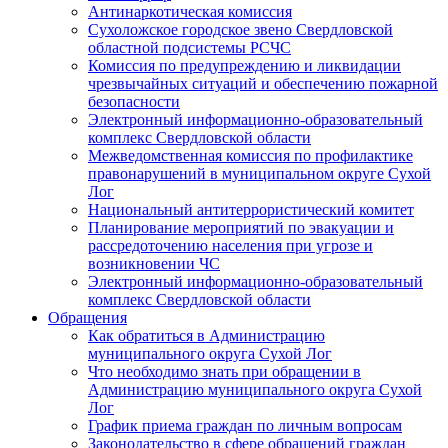
Антинаркотическая комиссия
Сухоложское городское звено Свердловской
областной подсистемы РСЧС
Комиссия по предупреждению и ликвидации
чрезвычайных ситуаций и обеспечению пожарной
безопасности
Электронный информационно-образовательный
комплекс Cвердловской области
Межведомственная комиссия по профилактике
правонарушений в муниципальном округе Сухой
Лог
Национальный антитеррористический комитет
Планирование мероприятий по эвакуации и
рассредоточению населения при угрозе и
возникновении ЧС
Электронный информационно-образовательный
комплекс Свердловской области
Обращения
Как обратиться в Администрацию
муниципального округа Сухой Лог
Что необходимо знать при обращении в
Администрацию муниципального округа Сухой
Лог
График приема граждан по личным вопросам
Законодательство в сфере обращений граждан