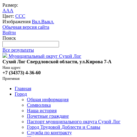
Размер:
A
A
A
Цвет:
C
C
C
Изображения
Вкл.
Выкл.
Обычная версия сайта
Войти
Поиск
Все результаты
Муниципальный округ Сухой Лог
Сухой Лог Свердловской области, ул.Кирова 7-А
Наш адрес
+7 (34373) 4-36-60
Приемная
Главная
Город
Общая информация
Символика
Наша история
Почетные граждане
Паспорт муниципального округа Сухой Лог
Город Трудовой Доблести и Славы
Служба по контракту