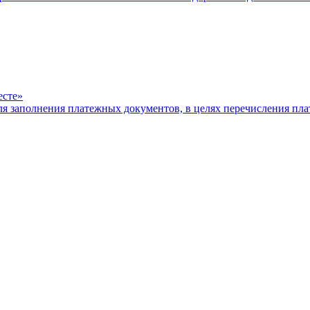
есте»
ля заполнения платежных документов, в целях перечисления п