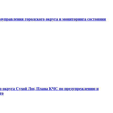
оуправления городского округа и мониторинга состояния
о округа Сухой Лог, Плана КЧС по предупреждению и
то