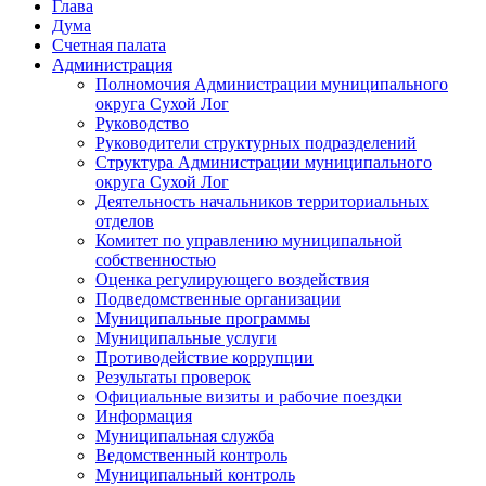
Глава
Дума
Счетная палата
Администрация
Полномочия Администрации муниципального
округа Сухой Лог
Руководство
Руководители структурных подразделений
Структура Администрации муниципального
округа Сухой Лог
Деятельность начальников территориальных
отделов
Комитет по управлению муниципальной
собственностью
Оценка регулирующего воздействия
Подведомственные организации
Муниципальные программы
Муниципальные услуги
Противодействие коррупции
Результаты проверок
Официальные визиты и рабочие поездки
Информация
Муниципальная служба
Ведомственный контроль
Муниципальный контроль