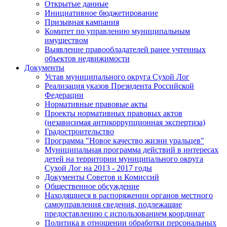
Открытые данные
Инициативное бюджетирование
Призывная кампания
Комитет по управлению муниципальным
имуществом
Выявление правообладателей ранее учтенных
объектов недвижимости
Документы
Устав муниципального округа Сухой Лог
Реализация указов Президента Российской
Федерации
Нормативные правовые акты
Проекты нормативных правовых актов
(независимая антикоррупционная экспертиза)
Градостроительство
Программа "Новое качество жизни уральцев"
Муниципальная программа действий в интересах
детей на территории муниципального округа
Сухой Лог на 2013 - 2017 годы
Документы Советов и Комиссий
Общественное обсуждение
Находящиеся в распоряжении органов местного
самоуправления сведения, подлежащие
предоставлению с использованием координат
Политика в отношении обработки персональных