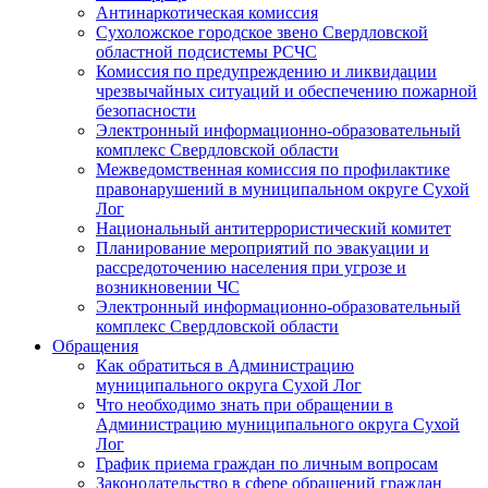
Антинаркотическая комиссия
Сухоложское городское звено Свердловской
областной подсистемы РСЧС
Комиссия по предупреждению и ликвидации
чрезвычайных ситуаций и обеспечению пожарной
безопасности
Электронный информационно-образовательный
комплекс Cвердловской области
Межведомственная комиссия по профилактике
правонарушений в муниципальном округе Сухой
Лог
Национальный антитеррористический комитет
Планирование мероприятий по эвакуации и
рассредоточению населения при угрозе и
возникновении ЧС
Электронный информационно-образовательный
комплекс Свердловской области
Обращения
Как обратиться в Администрацию
муниципального округа Сухой Лог
Что необходимо знать при обращении в
Администрацию муниципального округа Сухой
Лог
График приема граждан по личным вопросам
Законодательство в сфере обращений граждан