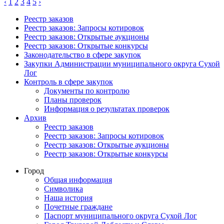
‹
1
2
3
4
5
›
Реестр заказов
Реестр заказов: Запросы котировок
Реестр заказов: Открытые аукционы
Реестр заказов: Открытые конкурсы
Законодательство в сфере закупок
Закупки Администрации муниципального округа Сухой
Лог
Контроль в сфере закупок
Документы по контролю
Планы проверок
Информация о результатах проверок
Архив
Реестр заказов
Реестр заказов: Запросы котировок
Реестр заказов: Открытые аукционы
Реестр заказов: Открытые конкурсы
Город
Общая информация
Символика
Наша история
Почетные граждане
Паспорт муниципального округа Сухой Лог