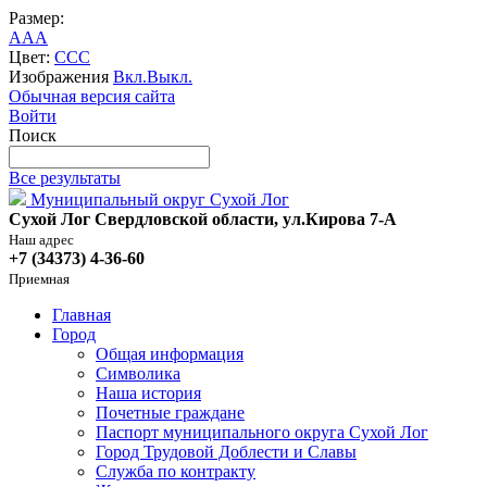
Размер:
A
A
A
Цвет:
C
C
C
Изображения
Вкл.
Выкл.
Обычная версия сайта
Войти
Поиск
Все результаты
Муниципальный округ Сухой Лог
Сухой Лог Свердловской области, ул.Кирова 7-А
Наш адрес
+7 (34373) 4-36-60
Приемная
Главная
Город
Общая информация
Символика
Наша история
Почетные граждане
Паспорт муниципального округа Сухой Лог
Город Трудовой Доблести и Славы
Служба по контракту