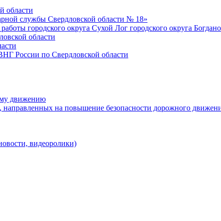
й области
рной службы Свердловской области № 18»
 работы городского округа Сухой Лог городского округа Богдан
ловской области
ласти
НГ России по Свердловской области
ому движению
, направленных на повышение безопасности дорожного движени
новости, видеоролики)