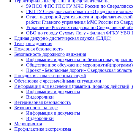
Территориальные органы и представительства
59 ПСО ФПС ГПС ГУ МЧС России по Свердловско
ГКПТУ Свердловской области «Отряд противопожа
Отдел надзорной деятельности и профилактической
работы Главного управления МЧС России по Сверд
Управление Россельхознадзора по Свердловской об
ОВО по городу Сухому Логу - филиал ФГКУ УВО В
Единая дежурно-диспетчерская служба (ЕДДС)
Телефоны доверия
Пожарная безопасность
Безопасность дорожного движения
Информация и документы по безопасному дорожн
Общественное обсуждение мероприятий(программ)
Проект «Безопасные дороги» Свердловская область
Порядок вызова экстренных служб
Обстановка с чрезвычайными ситуациями
Информация для населения (памятки, порядок действий, 
Информация и документы
Видеоролики
Ветеринарная безопасность
Безопасность на воде
Информация и документы
Видеоролики
Мероприятия
Профилактика экстремизма