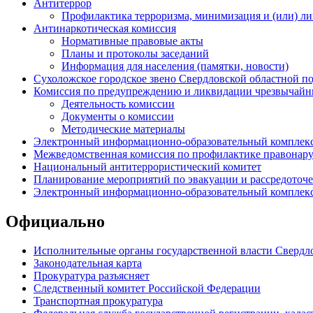
Антитеррор
Профилактика терроризма, минимизация и (или) ли
Антинаркотическая комиссия
Нормативные правовые акты
Планы и протоколы заседаний
Информация для населения (памятки, новости)
Сухоложское городское звено Свердловской областной 
Комиссия по предупреждению и ликвидации чрезвычайн
Деятельность комиссии
Документы о комиссии
Методические материалы
Электронный информационно-образовательный комплекс
Межведомственная комиссия по профилактике правонар
Национальный антитеррористический комитет
Планирование мероприятий по эвакуации и рассредоточ
Электронный информационно-образовательный комплекс
Официально
Исполнительные органы государственной власти Свердл
Законодательная карта
Прокуратура разъясняет
Следственный комитет Российской Федерации
Транспортная прокуратура