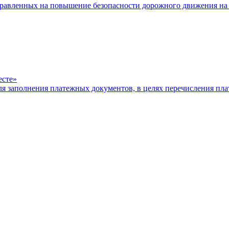
равленных на повышение безопасности дорожного движения на 
есте»
ля заполнения платежных документов, в целях перечисления п