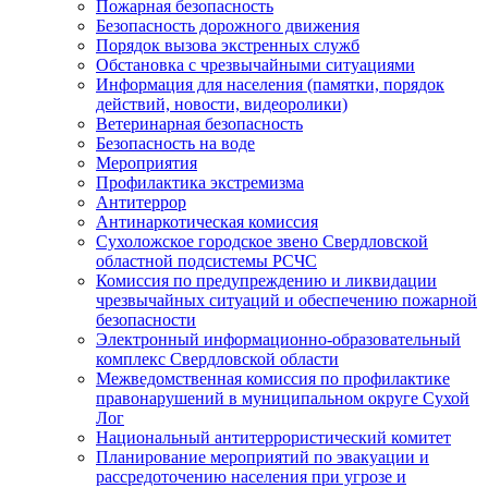
Пожарная безопасность
Безопасность дорожного движения
Порядок вызова экстренных служб
Обстановка с чрезвычайными ситуациями
Информация для населения (памятки, порядок
действий, новости, видеоролики)
Ветеринарная безопасность
Безопасность на воде
Мероприятия
Профилактика экстремизма
Антитеррор
Антинаркотическая комиссия
Сухоложское городское звено Свердловской
областной подсистемы РСЧС
Комиссия по предупреждению и ликвидации
чрезвычайных ситуаций и обеспечению пожарной
безопасности
Электронный информационно-образовательный
комплекс Cвердловской области
Межведомственная комиссия по профилактике
правонарушений в муниципальном округе Сухой
Лог
Национальный антитеррористический комитет
Планирование мероприятий по эвакуации и
рассредоточению населения при угрозе и