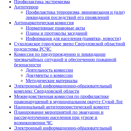
Профилактика экстремизма
Антитеррор
Профилактика терроризма, минимизация и (или)
ликвидация последствий его проявлений
Антинаркотическая комиссия
Нормативные правовые акты
Планы и протоколы заседаний
Информация для населения (памятки, новости)
Сухоложское городское звено Свердловской областной
подсистемы РСЧС
Комиссия по предупреждению и ликвидации
чрезвычайных ситуаций и обеспечению пожарной
безопасности
Деятельность комиссии
Документы о комиссии
Методические материалы
Электронный информационно-образовательный
комплекс Cвердловской области
Межведомственная комиссия по профилактике
правонарушений в муниципальном округе Сухой Лог
Национальный антитеррористический комитет
Планирование мероприятий по эвакуации и
рассредоточению населения при угрозе и
возникновении ЧС
Электронный информационно-образовательный