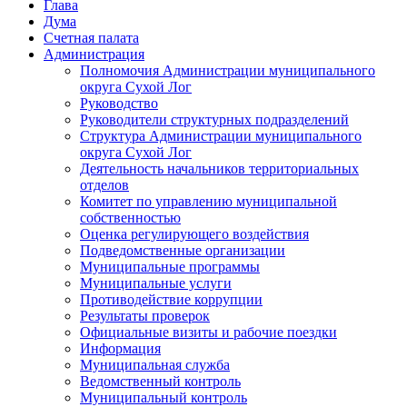
Глава
Дума
Счетная палата
Администрация
Полномочия Администрации муниципального
округа Сухой Лог
Руководство
Руководители структурных подразделений
Структура Администрации муниципального
округа Сухой Лог
Деятельность начальников территориальных
отделов
Комитет по управлению муниципальной
собственностью
Оценка регулирующего воздействия
Подведомственные организации
Муниципальные программы
Муниципальные услуги
Противодействие коррупции
Результаты проверок
Официальные визиты и рабочие поездки
Информация
Муниципальная служба
Ведомственный контроль
Муниципальный контроль