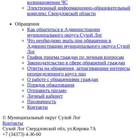
возникновении ЧС
Электронный информационно-образовательный
комплекс Свердловской области
Обращения
Как обратиться в Администрацию
муниципального округа Сухой Лог
Что необходимо знать при обращении в
Администрацию муниципального округа Сухой
Лог
График приема граждан по личным вопросам
Законодательство в сфере обращений граждан
Ответы на обращения, затрагивающие интересы
неопределенного круга лиц
О работе с обращениями граждан
Порядок обжалования
Отправить письмо
Личный кабинет
Прозрачность
Контакты
© Муниципальный округ Сухой Лог
Контакты
Сухой Лог Свердловской обл, ул.Кирова 7А
+7 (34373) 4-36-60