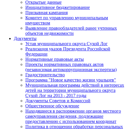
Открытые данные
Инициативное бюджетирование
Призывная кампания
Комитет по управлению муниципальным
имуществом
Выявление правообладателей ранее учтенных
объектов недвижимости
Документы
Устав муниципального округа Сухой Лог
Реализация указов Президента Российской
Федерации
Нормативные правовые акты
Проекты нормативных правовых актов
(независимая антикоррупционная экспертиза)
Градостроительство
Программа "Новое качество жизни уральцев"
Муниципальная программа действий в интересах
детей на территории муниципального округа
Сухой Лог на 2013 - 2017 годы
Документы Советов и Комиссий
Общественное обсуждение
Находящиеся в распоряжении органов местного
самоуправления сведения, подлежащие
предоставлению с использованием координат
Политика в отношении обработки персональных