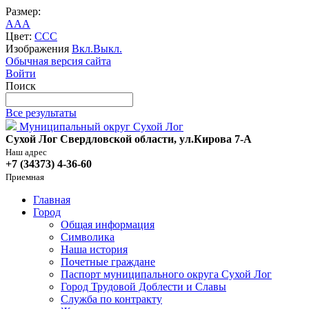
Размер:
A
A
A
Цвет:
C
C
C
Изображения
Вкл.
Выкл.
Обычная версия сайта
Войти
Поиск
Все результаты
Муниципальный округ Сухой Лог
Сухой Лог Свердловской области, ул.Кирова 7-А
Наш адрес
+7 (34373) 4-36-60
Приемная
Главная
Город
Общая информация
Символика
Наша история
Почетные граждане
Паспорт муниципального округа Сухой Лог
Город Трудовой Доблести и Славы
Служба по контракту