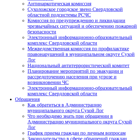
Антинаркотическая комиссия
Сухоложское городское звено Свердловской
областной подсистемы РСЧС
Комиссия по предупреждению и ликвидации
чрезвычайных ситуаций и обеспечению пожарной
безопасности
Электронный информационно-образовательный
комплекс Cвердловской области
Межведомственная комиссия по профилактике
правонарушений в муниципальном округе Сухой
Лог
Национальный антитеррористический комитет
Планирование мероприятий по эвакуации и
рассредоточению населения при угрозе и
возникновении ЧС
Электронный информационно-образовательный
комплекс Свердловской области
Обращения
Как обратиться в Администрацию
муниципального округа Сухой Лог
Что необходимо знать при обращении в
Администрацию муниципального округа Сухой
Лог
График приема граждан по личным вопросам
Законодательство в сфере обращений граждан