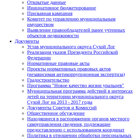
Открытые данные
Инициативное бюджетирование
Призывная кампания
Комитет по управлению муниципальным
имуществом
Выявление правообладателей ранее учтенных
объектов недвижимости
Документы
Устав муниципального округа Сухой Лог
Реализация указов Президента Российской
Федерации
Нормативные правовые акты
Проекты нормативных правовых актов
(независимая антикоррупционная экспертиза)
Градостроительство
Программа "Новое качество жизни уральцев"
Муниципальная программа действий в интересах
детей на территории муниципального округа
Сухой Лог на 2013 - 2017 годы
Документы Советов и Комиссий
Общественное обсуждение
Находящиеся в распоряжении органов местного
самоуправления сведения, подлежащие
предоставлению с использованием координат
Политика в отношении обработки персональных