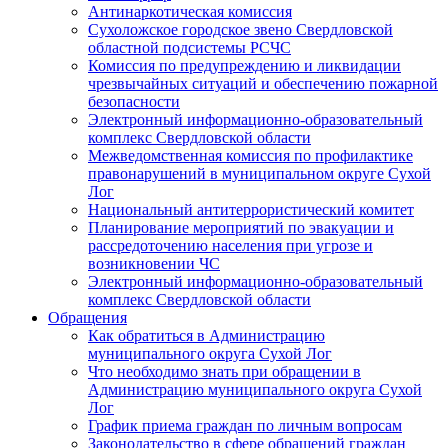
Антинаркотическая комиссия
Сухоложское городское звено Свердловской
областной подсистемы РСЧС
Комиссия по предупреждению и ликвидации
чрезвычайных ситуаций и обеспечению пожарной
безопасности
Электронный информационно-образовательный
комплекс Cвердловской области
Межведомственная комиссия по профилактике
правонарушений в муниципальном округе Сухой
Лог
Национальный антитеррористический комитет
Планирование мероприятий по эвакуации и
рассредоточению населения при угрозе и
возникновении ЧС
Электронный информационно-образовательный
комплекс Свердловской области
Обращения
Как обратиться в Администрацию
муниципального округа Сухой Лог
Что необходимо знать при обращении в
Администрацию муниципального округа Сухой
Лог
График приема граждан по личным вопросам
Законодательство в сфере обращений граждан