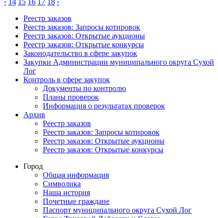
‹
14
15
16
17
18
›
Реестр заказов
Реестр заказов: Запросы котировок
Реестр заказов: Открытые аукционы
Реестр заказов: Открытые конкурсы
Законодательство в сфере закупок
Закупки Администрации муниципального округа Сухой
Лог
Контроль в сфере закупок
Документы по контролю
Планы проверок
Информация о результатах проверок
Архив
Реестр заказов
Реестр заказов: Запросы котировок
Реестр заказов: Открытые аукционы
Реестр заказов: Открытые конкурсы
Город
Общая информация
Символика
Наша история
Почетные граждане
Паспорт муниципального округа Сухой Лог