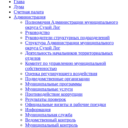
Глава
Дума
Счетная палата
Администрация
Полномочия Администрации муниципального
округа Сухой Лог
Руководство
Руководители структурных подразделений
Структура Администрации муниципального
округа Сухой Лог
Деятельность начальников территориальных
отделов
Комитет по управлению муниципальной
собственностью
Оценка регулирующего воздействия
Подведомственные организации
Муниципальные программы
Муниципальные услуги
Противодействие коррупции
Результаты проверок
Официальные визиты и рабочие поездки
Информация
Муниципальная служба
Ведомственный контроль
Муниципальный контроль