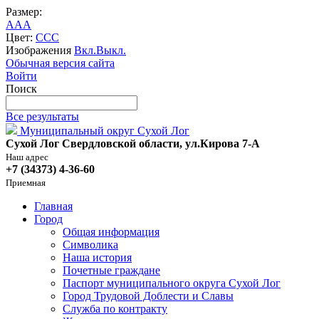
Размер:
A
A
A
Цвет:
C
C
C
Изображения
Вкл.
Выкл.
Обычная версия сайта
Войти
Поиск
Все результаты
Муниципальный округ Сухой Лог
Сухой Лог Свердловской области, ул.Кирова 7-А
Наш адрес
+7 (34373) 4-36-60
Приемная
Главная
Город
Общая информация
Символика
Наша история
Почетные граждане
Паспорт муниципального округа Сухой Лог
Город Трудовой Доблести и Славы
Служба по контракту