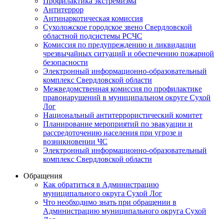
Профилактика экстремизма
Антитеррор
Антинаркотическая комиссия
Сухоложское городское звено Свердловской
областной подсистемы РСЧС
Комиссия по предупреждению и ликвидации
чрезвычайных ситуаций и обеспечению пожарной
безопасности
Электронный информационно-образовательный
комплекс Cвердловской области
Межведомственная комиссия по профилактике
правонарушений в муниципальном округе Сухой
Лог
Национальный антитеррористический комитет
Планирование мероприятий по эвакуации и
рассредоточению населения при угрозе и
возникновении ЧС
Электронный информационно-образовательный
комплекс Свердловской области
Обращения
Как обратиться в Администрацию
муниципального округа Сухой Лог
Что необходимо знать при обращении в
Администрацию муниципального округа Сухой