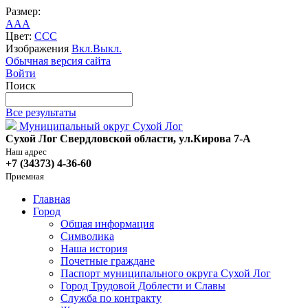
Размер:
A
A
A
Цвет:
C
C
C
Изображения
Вкл.
Выкл.
Обычная версия сайта
Войти
Поиск
Все результаты
Муниципальный округ Сухой Лог
Сухой Лог Свердловской области, ул.Кирова 7-А
Наш адрес
+7 (34373) 4-36-60
Приемная
Главная
Город
Общая информация
Символика
Наша история
Почетные граждане
Паспорт муниципального округа Сухой Лог
Город Трудовой Доблести и Славы
Служба по контракту