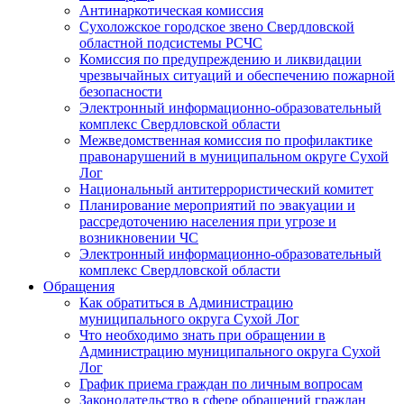
Антинаркотическая комиссия
Сухоложское городское звено Свердловской
областной подсистемы РСЧС
Комиссия по предупреждению и ликвидации
чрезвычайных ситуаций и обеспечению пожарной
безопасности
Электронный информационно-образовательный
комплекс Cвердловской области
Межведомственная комиссия по профилактике
правонарушений в муниципальном округе Сухой
Лог
Национальный антитеррористический комитет
Планирование мероприятий по эвакуации и
рассредоточению населения при угрозе и
возникновении ЧС
Электронный информационно-образовательный
комплекс Свердловской области
Обращения
Как обратиться в Администрацию
муниципального округа Сухой Лог
Что необходимо знать при обращении в
Администрацию муниципального округа Сухой
Лог
График приема граждан по личным вопросам
Законодательство в сфере обращений граждан