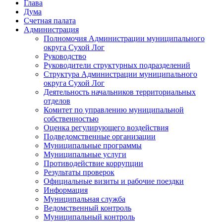
Глава
Дума
Счетная палата
Администрация
Полномочия Администрации муниципального
округа Сухой Лог
Руководство
Руководители структурных подразделений
Структура Администрации муниципального
округа Сухой Лог
Деятельность начальников территориальных
отделов
Комитет по управлению муниципальной
собственностью
Оценка регулирующего воздействия
Подведомственные организации
Муниципальные программы
Муниципальные услуги
Противодействие коррупции
Результаты проверок
Официальные визиты и рабочие поездки
Информация
Муниципальная служба
Ведомственный контроль
Муниципальный контроль