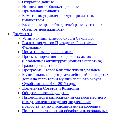
Открытые данные
Инициативное бюджетирование
Призывная кампания
Комитет по управлению муниципальным
имуществом
Выявление правообладателей ранее учтенных
объектов недвижимости
Документы
Устав муниципального округа Сухой Лог
Реализация указов Президента Российской
Федерации
Нормативные правовые акты
Проекты нормативных правовых актов
(независимая антикоррупционная экспертиза)
Градостроительство
Программа "Новое качество жизни уральцев"
Муниципальная программа действий в интересах
детей на территории муниципального округа
Сухой Лог на 2013 - 2017 годы
Документы Советов и Комиссий
Общественное обсуждение
Находящиеся в распоряжении органов местного
самоуправления сведения, подлежащие
предоставлению с использованием координат
Политика в отношении обработки персональных