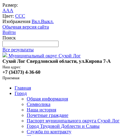
Размер:
A
A
A
Цвет:
C
C
C
Изображения
Вкл.
Выкл.
Обычная версия сайта
Войти
Поиск
Все результаты
Муниципальный округ Сухой Лог
Сухой Лог Свердловской области, ул.Кирова 7-А
Наш адрес
+7 (34373) 4-36-60
Приемная
Главная
Город
Общая информация
Символика
Наша история
Почетные граждане
Паспорт муниципального округа Сухой Лог
Город Трудовой Доблести и Славы
Служба по контракту