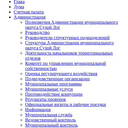
Глава
Дума
Счетная палата
Администрация
Полномочия Администрации муниципального
округа Сухой Лог
Руководство
Руководители структурных подразделений
Структура Администрации муниципального
округа Сухой Лог
Деятельность начальников территориальных
отделов
Комитет по управлению муниципальной
собственностью
Оценка регулирующего воздействия
Подведомственные организации
Муниципальные программы
Муниципальные услуги
Противодействие коррупции
Результаты проверок
Официальные визиты и рабочие поездки
Информация
Муниципальная служба
Ведомственный контроль
Муниципальный контроль