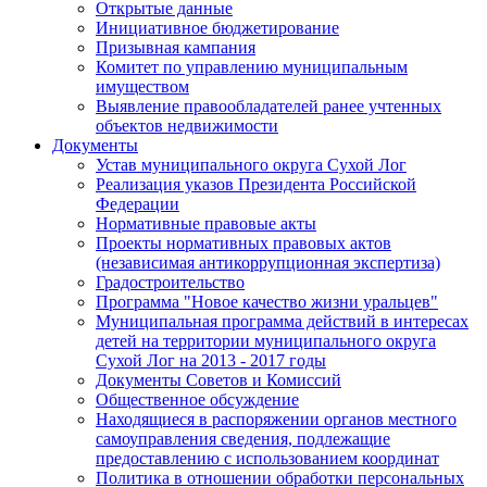
Открытые данные
Инициативное бюджетирование
Призывная кампания
Комитет по управлению муниципальным
имуществом
Выявление правообладателей ранее учтенных
объектов недвижимости
Документы
Устав муниципального округа Сухой Лог
Реализация указов Президента Российской
Федерации
Нормативные правовые акты
Проекты нормативных правовых актов
(независимая антикоррупционная экспертиза)
Градостроительство
Программа "Новое качество жизни уральцев"
Муниципальная программа действий в интересах
детей на территории муниципального округа
Сухой Лог на 2013 - 2017 годы
Документы Советов и Комиссий
Общественное обсуждение
Находящиеся в распоряжении органов местного
самоуправления сведения, подлежащие
предоставлению с использованием координат
Политика в отношении обработки персональных