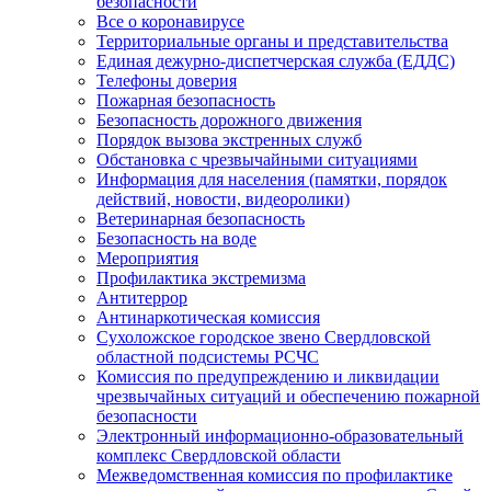
безопасности
Все о коронавирусе
Территориальные органы и представительства
Единая дежурно-диспетчерская служба (ЕДДС)
Телефоны доверия
Пожарная безопасность
Безопасность дорожного движения
Порядок вызова экстренных служб
Обстановка с чрезвычайными ситуациями
Информация для населения (памятки, порядок
действий, новости, видеоролики)
Ветеринарная безопасность
Безопасность на воде
Мероприятия
Профилактика экстремизма
Антитеррор
Антинаркотическая комиссия
Сухоложское городское звено Свердловской
областной подсистемы РСЧС
Комиссия по предупреждению и ликвидации
чрезвычайных ситуаций и обеспечению пожарной
безопасности
Электронный информационно-образовательный
комплекс Cвердловской области
Межведомственная комиссия по профилактике