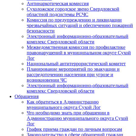
Антинаркотическая комиссия
Сухоложское городское звено Свердловской
областной подсистемы РСЧС
Комиссия по предупреждению и ликвидации
чрезвычайных ситуаций и обеспечению пожарной
безопасности
Электронный информационно-образовательный
комплекс Cвердловской области
Межведомственная комиссия по профилактике
правонарушений в муниципальном округе Сухой
Лог
Национальный антитеррористический комитет
Планирование мероприятий по эвакуации и
рассредоточению населения при угрозе и
возникновении ЧС
Электронный информационно-образовательный
комплекс Свердловской области
Обращения
Как обратиться в Администрацию
муниципального округа Сухой Лог
Что необходимо знать при обращении в
Администрацию муниципального округа Сухой
Лог
График приема граждан по личным вопросам
Законодательство в сфере обращений граждан