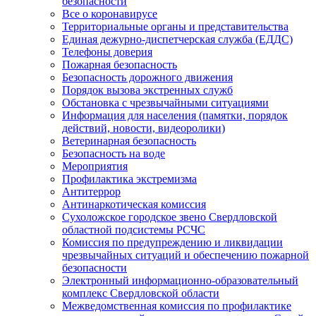
безопасности
Все о коронавирусе
Территориальные органы и представительства
Единая дежурно-диспетчерская служба (ЕДДС)
Телефоны доверия
Пожарная безопасность
Безопасность дорожного движения
Порядок вызова экстренных служб
Обстановка с чрезвычайными ситуациями
Информация для населения (памятки, порядок
действий, новости, видеоролики)
Ветеринарная безопасность
Безопасность на воде
Мероприятия
Профилактика экстремизма
Антитеррор
Антинаркотическая комиссия
Сухоложское городское звено Свердловской
областной подсистемы РСЧС
Комиссия по предупреждению и ликвидации
чрезвычайных ситуаций и обеспечению пожарной
безопасности
Электронный информационно-образовательный
комплекс Cвердловской области
Межведомственная комиссия по профилактике