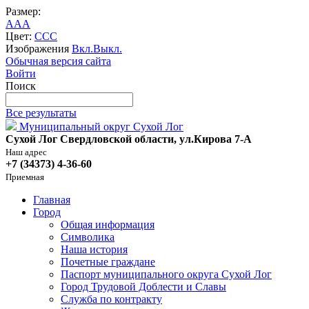
Размер:
A
A
A
Цвет:
C
C
C
Изображения
Вкл.
Выкл.
Обычная версия сайта
Войти
Поиск
Все результаты
Муниципальный округ Сухой Лог
Сухой Лог Свердловской области, ул.Кирова 7-А
Наш адрес
+7 (34373) 4-36-60
Приемная
Главная
Город
Общая информация
Символика
Наша история
Почетные граждане
Паспорт муниципального округа Сухой Лог
Город Трудовой Доблести и Славы
Служба по контракту