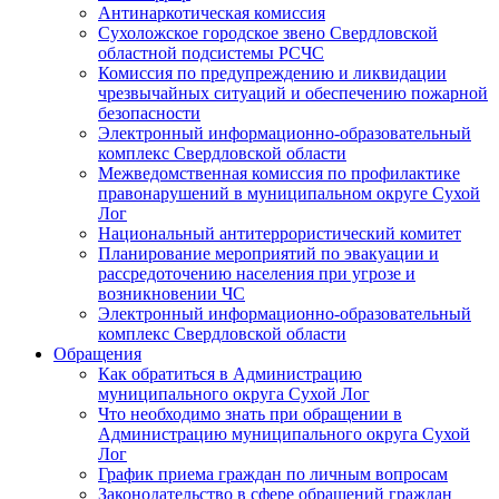
Антинаркотическая комиссия
Сухоложское городское звено Свердловской
областной подсистемы РСЧС
Комиссия по предупреждению и ликвидации
чрезвычайных ситуаций и обеспечению пожарной
безопасности
Электронный информационно-образовательный
комплекс Cвердловской области
Межведомственная комиссия по профилактике
правонарушений в муниципальном округе Сухой
Лог
Национальный антитеррористический комитет
Планирование мероприятий по эвакуации и
рассредоточению населения при угрозе и
возникновении ЧС
Электронный информационно-образовательный
комплекс Свердловской области
Обращения
Как обратиться в Администрацию
муниципального округа Сухой Лог
Что необходимо знать при обращении в
Администрацию муниципального округа Сухой
Лог
График приема граждан по личным вопросам
Законодательство в сфере обращений граждан