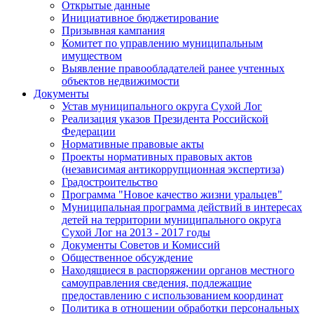
Открытые данные
Инициативное бюджетирование
Призывная кампания
Комитет по управлению муниципальным
имуществом
Выявление правообладателей ранее учтенных
объектов недвижимости
Документы
Устав муниципального округа Сухой Лог
Реализация указов Президента Российской
Федерации
Нормативные правовые акты
Проекты нормативных правовых актов
(независимая антикоррупционная экспертиза)
Градостроительство
Программа "Новое качество жизни уральцев"
Муниципальная программа действий в интересах
детей на территории муниципального округа
Сухой Лог на 2013 - 2017 годы
Документы Советов и Комиссий
Общественное обсуждение
Находящиеся в распоряжении органов местного
самоуправления сведения, подлежащие
предоставлению с использованием координат
Политика в отношении обработки персональных