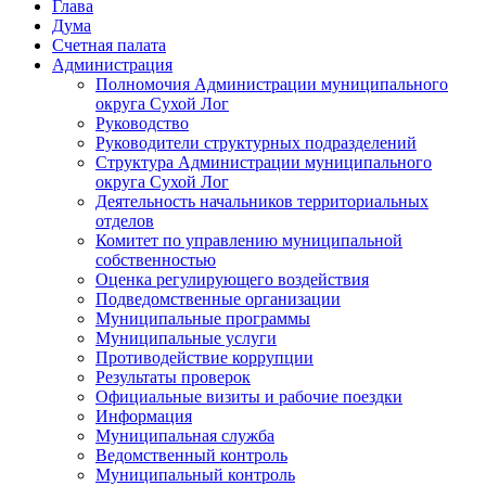
Глава
Дума
Счетная палата
Администрация
Полномочия Администрации муниципального
округа Сухой Лог
Руководство
Руководители структурных подразделений
Структура Администрации муниципального
округа Сухой Лог
Деятельность начальников территориальных
отделов
Комитет по управлению муниципальной
собственностью
Оценка регулирующего воздействия
Подведомственные организации
Муниципальные программы
Муниципальные услуги
Противодействие коррупции
Результаты проверок
Официальные визиты и рабочие поездки
Информация
Муниципальная служба
Ведомственный контроль
Муниципальный контроль