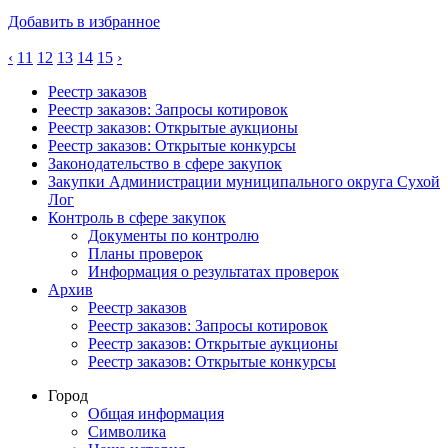
Добавить в избранное
‹
11
12
13
14
15
›
Реестр заказов
Реестр заказов: Запросы котировок
Реестр заказов: Открытые аукционы
Реестр заказов: Открытые конкурсы
Законодательство в сфере закупок
Закупки Администрации муниципального округа Сухой
Лог
Контроль в сфере закупок
Документы по контролю
Планы проверок
Информация о результатах проверок
Архив
Реестр заказов
Реестр заказов: Запросы котировок
Реестр заказов: Открытые аукционы
Реестр заказов: Открытые конкурсы
Город
Общая информация
Символика