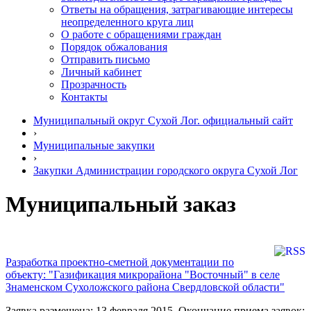
Ответы на обращения, затрагивающие интересы
неопределенного круга лиц
О работе с обращениями граждан
Порядок обжалования
Отправить письмо
Личный кабинет
Прозрачность
Контакты
Муниципальный округ Сухой Лог. официальный сайт
›
Муниципальные закупки
›
Закупки Администрации городского округа Сухой Лог
Муниципальный заказ
Разработка проектно-сметной документации по
объекту: "Газификация микрорайона "Восточный" в селе
Знаменском Сухоложского района Свердловской области"
Заявка размещена: 13 февраля 2015. Окончание приема заявок: