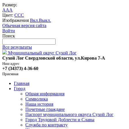
Размер:
A
A
A
Цвет:
C
C
C
Изображения
Вкл.
Выкл.
Обычная версия сайта
Войти
Поиск
Все результаты
Муниципальный округ Сухой Лог
Сухой Лог Свердловской области, ул.Кирова 7-А
Наш адрес
+7 (34373) 4-36-60
Приемная
Главная
Город
Общая информация
Символика
Наша история
Почетные граждане
Паспорт муниципального округа Сухой Лог
Город Трудовой Доблести и Славы
Служба по контракту