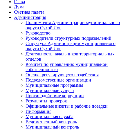
Глава
Дума
Счетная палата
Администрация
Полномочия Администрации муниципального
округа Сухой Лог
Руководство
Руководители структурных подразделений
Структура Администрации муниципального
округа Сухой Лог
Деятельность начальников территориальных
отделов
Комитет по управлению муниципальной
собственностью
Оценка регулирующего воздействия
Подведомственные организации
Муниципальные программы
Муниципальные услуги
Противодействие коррупции
Результаты проверок
Официальные визиты и рабочие поездки
Информация
Муниципальная служба
Ведомственный контроль
Муниципальный контроль