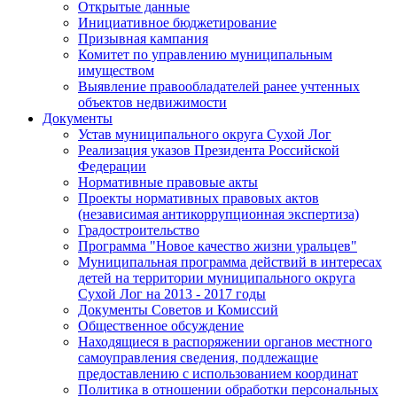
Открытые данные
Инициативное бюджетирование
Призывная кампания
Комитет по управлению муниципальным
имуществом
Выявление правообладателей ранее учтенных
объектов недвижимости
Документы
Устав муниципального округа Сухой Лог
Реализация указов Президента Российской
Федерации
Нормативные правовые акты
Проекты нормативных правовых актов
(независимая антикоррупционная экспертиза)
Градостроительство
Программа "Новое качество жизни уральцев"
Муниципальная программа действий в интересах
детей на территории муниципального округа
Сухой Лог на 2013 - 2017 годы
Документы Советов и Комиссий
Общественное обсуждение
Находящиеся в распоряжении органов местного
самоуправления сведения, подлежащие
предоставлению с использованием координат
Политика в отношении обработки персональных