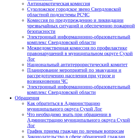
Антинаркотическая комиссия
Сухоложское городское звено Свердловской
областной подсистемы РСЧС
Комиссия по предупреждению и ликвидации
чрезвычайных ситуаций и обеспечению пожарной
безопасности
Электронный информационно-образовательный
комплекс Cвердловской области
Межведомственная комиссия по профилактике
правонарушений в муниципальном округе Сухой
Лог
Национальный антитеррористический комитет
Планирование мероприятий по эвакуации и
рассредоточению населения при угрозе и
возникновении ЧС
Электронный информационно-образовательный
комплекс Свердловской области
Обращения
Как обратиться в Администрацию
муниципального округа Сухой Лог
Что необходимо знать при обращении в
Администрацию муниципального округа Сухой
Лог
График приема граждан по личным вопросам
Законодательство в сфере обращений граждан