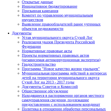
Открытые данные
Инициативное бюджетирование
Призывная кампания
Комитет по управлению муниципальным
имуществом
Выявление правообладателей ранее учтенных
объектов недвижимости
Документы
Устав муниципального округа Сухой Лог
Реализация указов Президента Российской
Федерации
Нормативные правовые акты
Проекты нормативных правовых актов
(независимая антикоррупционная экспертиза)
Градостроительство
Программа "Новое качество жизни уральцев"
Муниципальная программа действий в интересах
детей на территории муниципального округа
Сухой Лог на 2013 - 2017 годы
Документы Советов и Комиссий
Общественное обсуждение
Находящиеся в распоряжении органов местного
самоуправления сведения, подлежащие
предоставлению с использованием координат
Политика в отношении обработки персональных