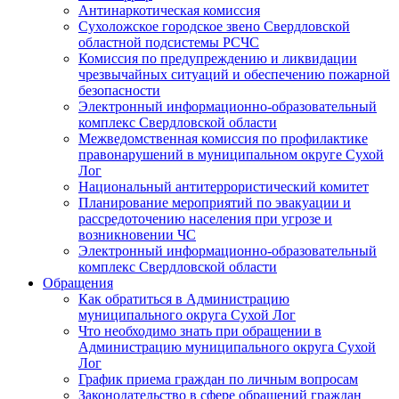
Антинаркотическая комиссия
Сухоложское городское звено Свердловской
областной подсистемы РСЧС
Комиссия по предупреждению и ликвидации
чрезвычайных ситуаций и обеспечению пожарной
безопасности
Электронный информационно-образовательный
комплекс Cвердловской области
Межведомственная комиссия по профилактике
правонарушений в муниципальном округе Сухой
Лог
Национальный антитеррористический комитет
Планирование мероприятий по эвакуации и
рассредоточению населения при угрозе и
возникновении ЧС
Электронный информационно-образовательный
комплекс Свердловской области
Обращения
Как обратиться в Администрацию
муниципального округа Сухой Лог
Что необходимо знать при обращении в
Администрацию муниципального округа Сухой
Лог
График приема граждан по личным вопросам
Законодательство в сфере обращений граждан