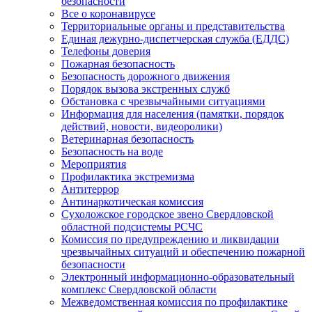
безопасности
Все о коронавирусе
Территориальные органы и представительства
Единая дежурно-диспетчерская служба (ЕДДС)
Телефоны доверия
Пожарная безопасность
Безопасность дорожного движения
Порядок вызова экстренных служб
Обстановка с чрезвычайными ситуациями
Информация для населения (памятки, порядок
действий, новости, видеоролики)
Ветеринарная безопасность
Безопасность на воде
Мероприятия
Профилактика экстремизма
Антитеррор
Антинаркотическая комиссия
Сухоложское городское звено Свердловской
областной подсистемы РСЧС
Комиссия по предупреждению и ликвидации
чрезвычайных ситуаций и обеспечению пожарной
безопасности
Электронный информационно-образовательный
комплекс Cвердловской области
Межведомственная комиссия по профилактике