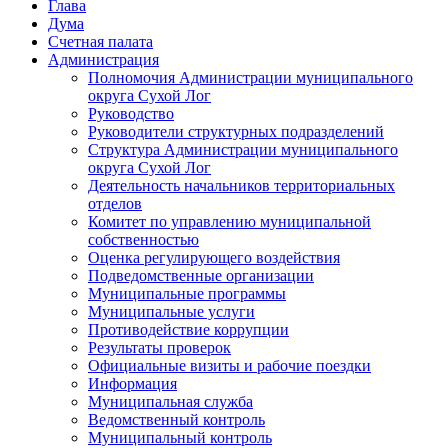
Глава
Дума
Счетная палата
Администрация
Полномочия Администрации муниципального
округа Сухой Лог
Руководство
Руководители структурных подразделений
Структура Администрации муниципального
округа Сухой Лог
Деятельность начальников территориальных
отделов
Комитет по управлению муниципальной
собственностью
Оценка регулирующего воздействия
Подведомственные организации
Муниципальные программы
Муниципальные услуги
Противодействие коррупции
Результаты проверок
Официальные визиты и рабочие поездки
Информация
Муниципальная служба
Ведомственный контроль
Муниципальный контроль