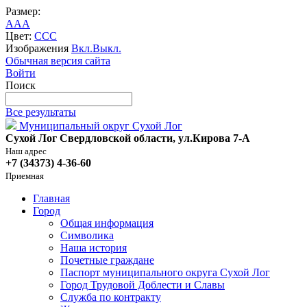
Размер:
A
A
A
Цвет:
C
C
C
Изображения
Вкл.
Выкл.
Обычная версия сайта
Войти
Поиск
Все результаты
Муниципальный округ Сухой Лог
Сухой Лог Свердловской области, ул.Кирова 7-А
Наш адрес
+7 (34373) 4-36-60
Приемная
Главная
Город
Общая информация
Символика
Наша история
Почетные граждане
Паспорт муниципального округа Сухой Лог
Город Трудовой Доблести и Славы
Служба по контракту