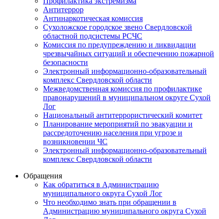
Профилактика экстремизма
Антитеррор
Антинаркотическая комиссия
Сухоложское городское звено Свердловской
областной подсистемы РСЧС
Комиссия по предупреждению и ликвидации
чрезвычайных ситуаций и обеспечению пожарной
безопасности
Электронный информационно-образовательный
комплекс Cвердловской области
Межведомственная комиссия по профилактике
правонарушений в муниципальном округе Сухой
Лог
Национальный антитеррористический комитет
Планирование мероприятий по эвакуации и
рассредоточению населения при угрозе и
возникновении ЧС
Электронный информационно-образовательный
комплекс Свердловской области
Обращения
Как обратиться в Администрацию
муниципального округа Сухой Лог
Что необходимо знать при обращении в
Администрацию муниципального округа Сухой