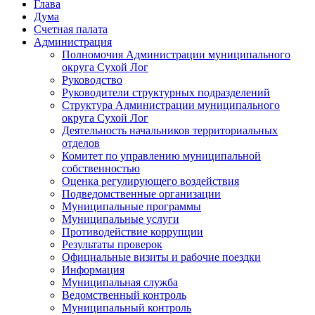
Глава
Дума
Счетная палата
Администрация
Полномочия Администрации муниципального
округа Сухой Лог
Руководство
Руководители структурных подразделений
Структура Администрации муниципального
округа Сухой Лог
Деятельность начальников территориальных
отделов
Комитет по управлению муниципальной
собственностью
Оценка регулирующего воздействия
Подведомственные организации
Муниципальные программы
Муниципальные услуги
Противодействие коррупции
Результаты проверок
Официальные визиты и рабочие поездки
Информация
Муниципальная служба
Ведомственный контроль
Муниципальный контроль