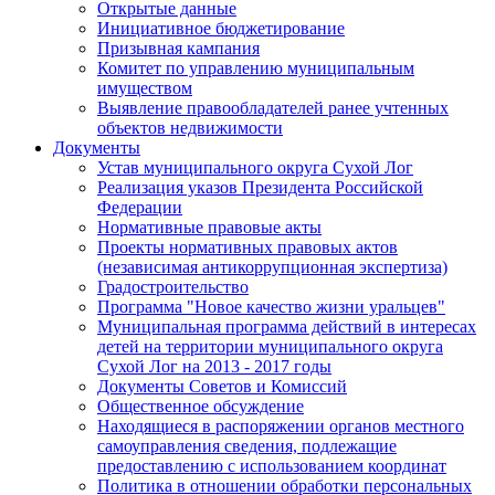
Открытые данные
Инициативное бюджетирование
Призывная кампания
Комитет по управлению муниципальным
имуществом
Выявление правообладателей ранее учтенных
объектов недвижимости
Документы
Устав муниципального округа Сухой Лог
Реализация указов Президента Российской
Федерации
Нормативные правовые акты
Проекты нормативных правовых актов
(независимая антикоррупционная экспертиза)
Градостроительство
Программа "Новое качество жизни уральцев"
Муниципальная программа действий в интересах
детей на территории муниципального округа
Сухой Лог на 2013 - 2017 годы
Документы Советов и Комиссий
Общественное обсуждение
Находящиеся в распоряжении органов местного
самоуправления сведения, подлежащие
предоставлению с использованием координат
Политика в отношении обработки персональных