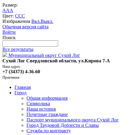
Размер:
A
A
A
Цвет:
C
C
C
Изображения
Вкл.
Выкл.
Обычная версия сайта
Войти
Поиск
Все результаты
Муниципальный округ Сухой Лог
Сухой Лог Свердловской области, ул.Кирова 7-А
Наш адрес
+7 (34373) 4-36-60
Приемная
Главная
Город
Общая информация
Символика
Наша история
Почетные граждане
Паспорт муниципального округа Сухой Лог
Город Трудовой Доблести и Славы
Служба по контракту