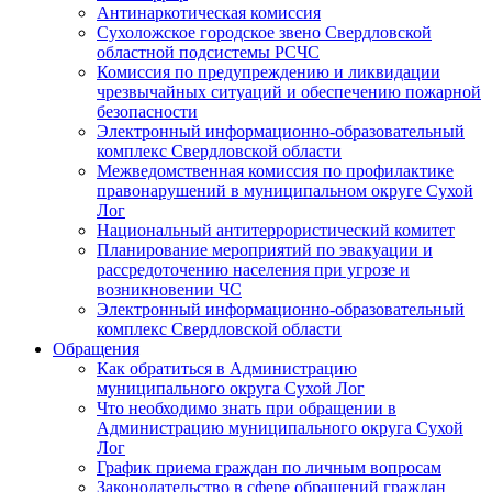
Антинаркотическая комиссия
Сухоложское городское звено Свердловской
областной подсистемы РСЧС
Комиссия по предупреждению и ликвидации
чрезвычайных ситуаций и обеспечению пожарной
безопасности
Электронный информационно-образовательный
комплекс Cвердловской области
Межведомственная комиссия по профилактике
правонарушений в муниципальном округе Сухой
Лог
Национальный антитеррористический комитет
Планирование мероприятий по эвакуации и
рассредоточению населения при угрозе и
возникновении ЧС
Электронный информационно-образовательный
комплекс Свердловской области
Обращения
Как обратиться в Администрацию
муниципального округа Сухой Лог
Что необходимо знать при обращении в
Администрацию муниципального округа Сухой
Лог
График приема граждан по личным вопросам
Законодательство в сфере обращений граждан