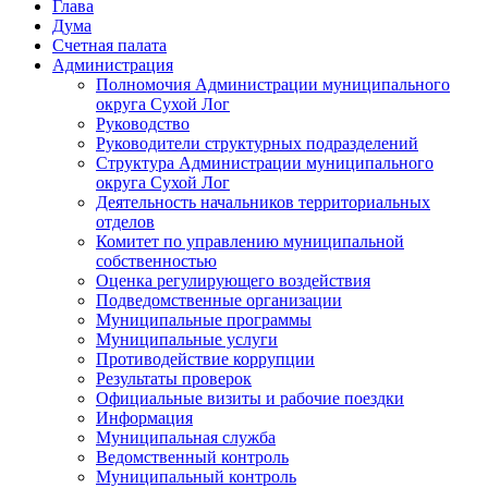
Глава
Дума
Счетная палата
Администрация
Полномочия Администрации муниципального
округа Сухой Лог
Руководство
Руководители структурных подразделений
Структура Администрации муниципального
округа Сухой Лог
Деятельность начальников территориальных
отделов
Комитет по управлению муниципальной
собственностью
Оценка регулирующего воздействия
Подведомственные организации
Муниципальные программы
Муниципальные услуги
Противодействие коррупции
Результаты проверок
Официальные визиты и рабочие поездки
Информация
Муниципальная служба
Ведомственный контроль
Муниципальный контроль