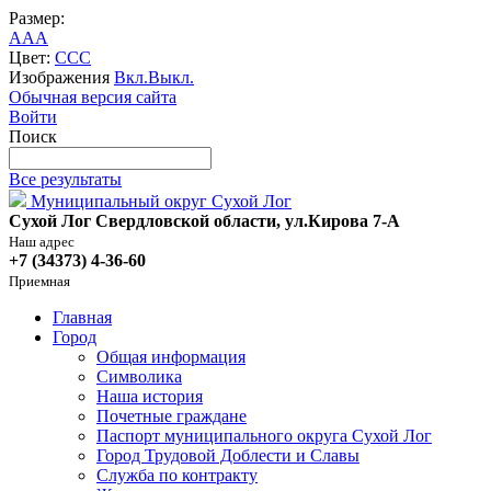
Размер:
A
A
A
Цвет:
C
C
C
Изображения
Вкл.
Выкл.
Обычная версия сайта
Войти
Поиск
Все результаты
Муниципальный округ Сухой Лог
Сухой Лог Свердловской области, ул.Кирова 7-А
Наш адрес
+7 (34373) 4-36-60
Приемная
Главная
Город
Общая информация
Символика
Наша история
Почетные граждане
Паспорт муниципального округа Сухой Лог
Город Трудовой Доблести и Славы
Служба по контракту