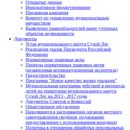
Открытые данные
Инициативное бюджетирование
Призывная кампания
Комитет по управлению муниципальным
имуществом
Выявление правообладателей ранее учтенных
объектов недвижимости
Документы
Устав муниципального округа Сухой Лог
Реализация указов Президента Российской
Федерации
Нормативные правовые акты
Проекты нормативных правовых актов
(независимая антикоррупционная экспертиза)
Градостроительство
Программа "Новое качество жизни уральцев"
Муниципальная программа действий в интересах
детей на территории муниципального округа
Сухой Лог на 2013 - 2017 годы
Документы Советов и Комиссий
Общественное обсуждение
Находящиеся в распоряжении органов местного
самоуправления сведения, подлежащие
предоставлению с использованием координат
Политика в отношении обработки персональных