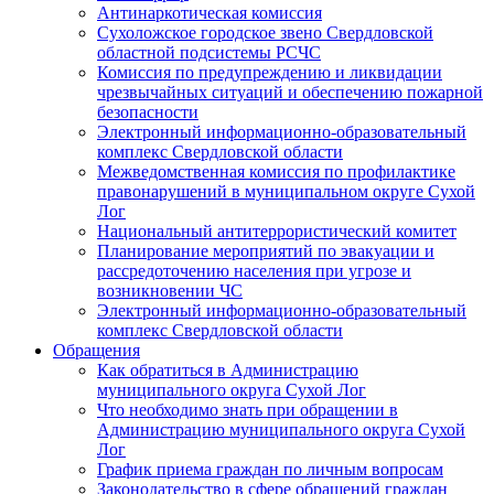
Антинаркотическая комиссия
Сухоложское городское звено Свердловской
областной подсистемы РСЧС
Комиссия по предупреждению и ликвидации
чрезвычайных ситуаций и обеспечению пожарной
безопасности
Электронный информационно-образовательный
комплекс Cвердловской области
Межведомственная комиссия по профилактике
правонарушений в муниципальном округе Сухой
Лог
Национальный антитеррористический комитет
Планирование мероприятий по эвакуации и
рассредоточению населения при угрозе и
возникновении ЧС
Электронный информационно-образовательный
комплекс Свердловской области
Обращения
Как обратиться в Администрацию
муниципального округа Сухой Лог
Что необходимо знать при обращении в
Администрацию муниципального округа Сухой
Лог
График приема граждан по личным вопросам
Законодательство в сфере обращений граждан