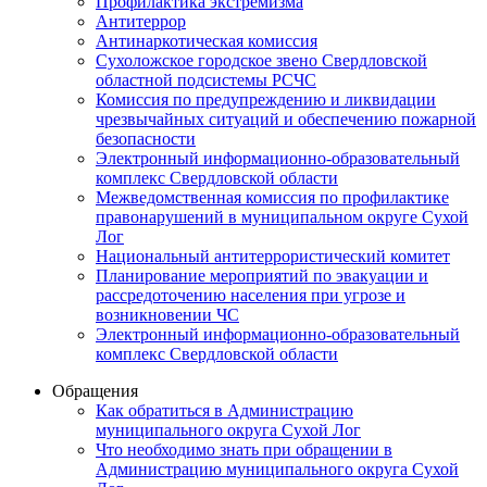
Профилактика экстремизма
Антитеррор
Антинаркотическая комиссия
Сухоложское городское звено Свердловской
областной подсистемы РСЧС
Комиссия по предупреждению и ликвидации
чрезвычайных ситуаций и обеспечению пожарной
безопасности
Электронный информационно-образовательный
комплекс Cвердловской области
Межведомственная комиссия по профилактике
правонарушений в муниципальном округе Сухой
Лог
Национальный антитеррористический комитет
Планирование мероприятий по эвакуации и
рассредоточению населения при угрозе и
возникновении ЧС
Электронный информационно-образовательный
комплекс Свердловской области
Обращения
Как обратиться в Администрацию
муниципального округа Сухой Лог
Что необходимо знать при обращении в
Администрацию муниципального округа Сухой