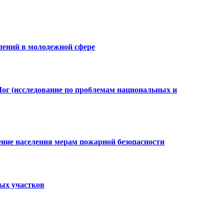
лений в молодежной сфере
Лог (исследование по проблемам национальных и
ение населения мерам пожарной безопасности
ных участков