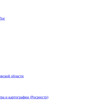
Лог
овской области
ра и картографии (Росреестр)