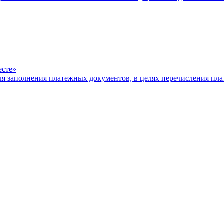
есте»
ля заполнения платежных документов, в целях перечисления п