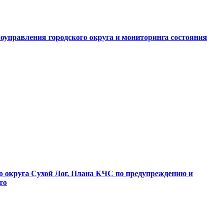
оуправления городского округа и мониторинга состояния
о округа Сухой Лог, Плана КЧС по предупреждению и
то